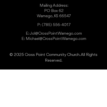
Mailing Address:
PO Box 62
Wamego, KS 66547
P: (785) 556-4017
E: Jol@CrossPointWamego.com
E: Michael@CrossPointWamego.com
© 2025 Cross Point Community Church. All Rights
Reserved.