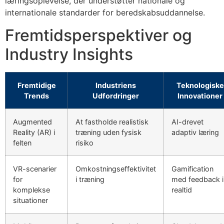
læringsoplevelse, der understøtter nationale og
internationale standarder for beredskabsuddannelse.
Fremtidsperspektiver og
Industry Insights
Fremtidige
Industriens
Teknologiske
Trends
Udfordringer
Innovationer
Augmented
At fastholde realistisk
AI-drevet
Reality (AR) i
træning uden fysisk
adaptiv læring
felten
risiko
VR-scenarier
Omkostningseffektivitet
Gamification
for
i træning
med feedback i
komplekse
realtid
situationer