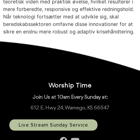
teoretisk viden med praktisk øvelse, hvilket resulterer i
mere forberedte, responsive og effektive redningshold.
Når teknologi fortsætter med at udvikle sig, skal
beredskabssektoren omfavne disse innovationer for at
sikre en endnu mere robust og adaptiv krisehåndtering.
Worship Time
Join Us at 10am Every Sunday at:
612 E. Hwy 24, Wamego, KS 66547
Live Stream Sunday Service