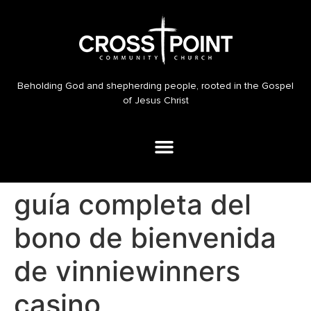
Beholding God and shepherding people, rooted in the Gospel
of Jesus Christ
guía completa del
bono de bienvenida
de vinniewinners
casino