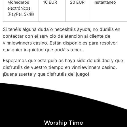
Monederos
10 EUR
20 EUR
Instantáneo
electrónicos
(PayPal, Skrill)
Si tenéis alguna duda o necesitáis ayuda, no dudéis en
contactar con el servicio de atención al cliente de
vinniewinners casino. Están disponibles para resolver
cualquier inquietud que podáis tener.
Esperamos que esta guía os haya sido de utilidad y que
disfrutéis de vuestro tiempo en vinniewinners casino.
¡Buena suerte y que disfrutéis del juego!
Worship Time