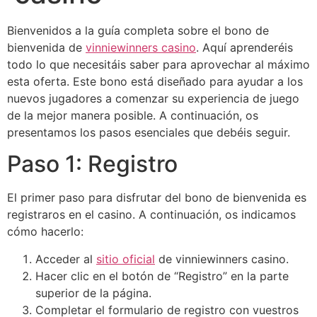
Bienvenidos a la guía completa sobre el bono de
bienvenida de
vinniewinners casino
. Aquí aprenderéis
todo lo que necesitáis saber para aprovechar al máximo
esta oferta. Este bono está diseñado para ayudar a los
nuevos jugadores a comenzar su experiencia de juego
de la mejor manera posible. A continuación, os
presentamos los pasos esenciales que debéis seguir.
Paso 1: Registro
El primer paso para disfrutar del bono de bienvenida es
registraros en el casino. A continuación, os indicamos
cómo hacerlo:
Acceder al
sitio oficial
de vinniewinners casino.
Hacer clic en el botón de “Registro” en la parte
superior de la página.
Completar el formulario de registro con vuestros