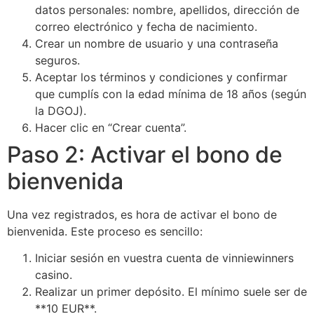
datos personales: nombre, apellidos, dirección de
correo electrónico y fecha de nacimiento.
Crear un nombre de usuario y una contraseña
seguros.
Aceptar los términos y condiciones y confirmar
que cumplís con la edad mínima de 18 años (según
la DGOJ).
Hacer clic en “Crear cuenta”.
Paso 2: Activar el bono de
bienvenida
Una vez registrados, es hora de activar el bono de
bienvenida. Este proceso es sencillo:
Iniciar sesión en vuestra cuenta de vinniewinners
casino.
Realizar un primer depósito. El mínimo suele ser de
**10 EUR**.