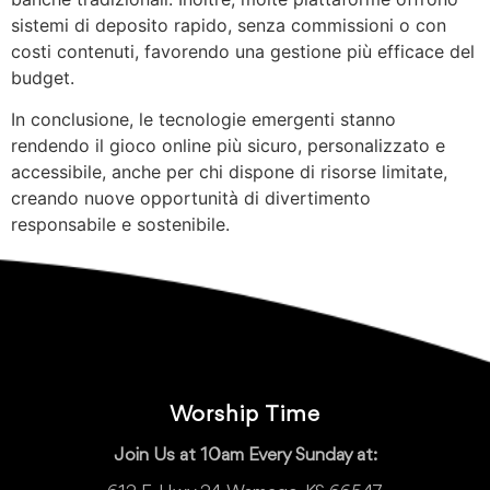
sistemi di deposito rapido, senza commissioni o con
costi contenuti, favorendo una gestione più efficace del
budget.
In conclusione, le tecnologie emergenti stanno
rendendo il gioco online più sicuro, personalizzato e
accessibile, anche per chi dispone di risorse limitate,
creando nuove opportunità di divertimento
responsabile e sostenibile.
Worship Time
Join Us at 10am Every Sunday at: