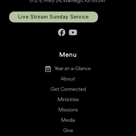
612 E. Hwy 24, Wamego, KS 66547
Live Stream Sunday Service
Menu
Year-at-a-Glance
About
Get Connected
Ministries
Missions
Media
Give