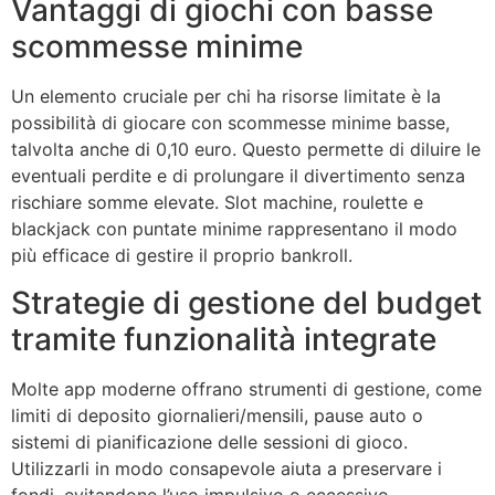
Vantaggi di giochi con basse
scommesse minime
Un elemento cruciale per chi ha risorse limitate è la
possibilità di giocare con scommesse minime basse,
talvolta anche di 0,10 euro. Questo permette di diluire le
eventuali perdite e di prolungare il divertimento senza
rischiare somme elevate. Slot machine, roulette e
blackjack con puntate minime rappresentano il modo
più efficace di gestire il proprio bankroll.
Strategie di gestione del budget
tramite funzionalità integrate
Molte app moderne offrano strumenti di gestione, come
limiti di deposito giornalieri/mensili, pause auto o
sistemi di pianificazione delle sessioni di gioco.
Utilizzarli in modo consapevole aiuta a preservare i
fondi, evitandone l’uso impulsivo o eccessivo.