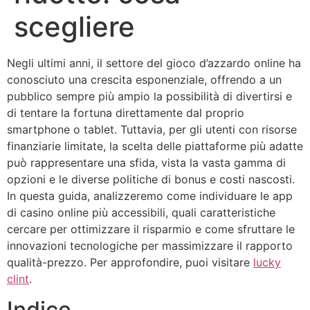
scegliere
Negli ultimi anni, il settore del gioco d’azzardo online ha
conosciuto una crescita esponenziale, offrendo a un
pubblico sempre più ampio la possibilità di divertirsi e
di tentare la fortuna direttamente dal proprio
smartphone o tablet. Tuttavia, per gli utenti con risorse
finanziarie limitate, la scelta delle piattaforme più adatte
può rappresentare una sfida, vista la vasta gamma di
opzioni e le diverse politiche di bonus e costi nascosti.
In questa guida, analizzeremo come individuare le app
di casino online più accessibili, quali caratteristiche
cercare per ottimizzare il risparmio e come sfruttare le
innovazioni tecnologiche per massimizzare il rapporto
qualità-prezzo. Per approfondire, puoi visitare
lucky
clint
.
Indice