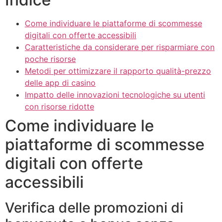
Come individuare le piattaforme di scommesse
digitali con offerte accessibili
Caratteristiche da considerare per risparmiare con
poche risorse
Metodi per ottimizzare il rapporto qualità-prezzo
delle app di casino
Impatto delle innovazioni tecnologiche su utenti
con risorse ridotte
Come individuare le
piattaforme di scommesse
digitali con offerte
accessibili
Verifica delle promozioni di