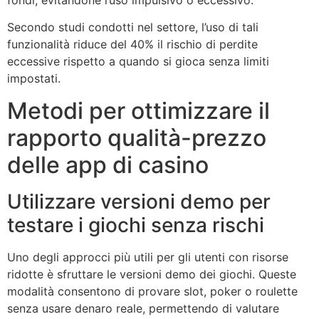
Secondo studi condotti nel settore, l’uso di tali
funzionalità riduce del 40% il rischio di perdite
eccessive rispetto a quando si gioca senza limiti
impostati.
Metodi per ottimizzare il
rapporto qualità-prezzo
delle app di casino
Utilizzare versioni demo per
testare i giochi senza rischi
Uno degli approcci più utili per gli utenti con risorse
ridotte è sfruttare le versioni demo dei giochi. Queste
modalità consentono di provare slot, poker o roulette
senza usare denaro reale, permettendo di valutare