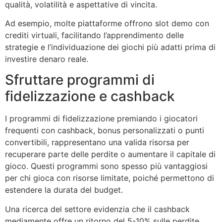
qualità, volatilità e aspettative di vincita.
Ad esempio, molte piattaforme offrono slot demo con
crediti virtuali, facilitando l’apprendimento delle
strategie e l’individuazione dei giochi più adatti prima di
investire denaro reale.
Sfruttare programmi di
fidelizzazione e cashback
I programmi di fidelizzazione premiando i giocatori
frequenti con cashback, bonus personalizzati o punti
convertibili, rappresentano una valida risorsa per
recuperare parte delle perdite o aumentare il capitale di
gioco. Questi programmi sono spesso più vantaggiosi
per chi gioca con risorse limitate, poiché permettono di
estendere la durata del budget.
Una ricerca del settore evidenzia che il cashback
mediamente offre un ritorno del 5-10% sulle perdite