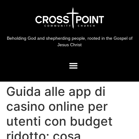
Beholding God and shepherding people, rooted in the Gospel of
Jesus Christ
Guida alle app di
casino online per
utenti con budget
ridotto: cosa