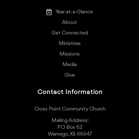
Year-at-a-Glance
About
Get Connected
Ministries
Missions
Media
Give
Contact Information
Cross Point Community Church
Mailing Address:
PO Box 62
Wamego, KS 66547