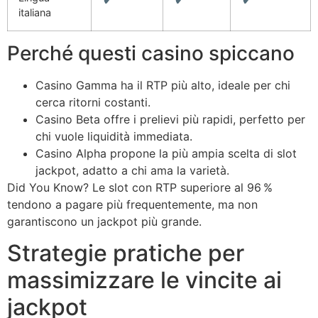
italiana
Perché questi casino spiccano
Casino Gamma ha il RTP più alto, ideale per chi
cerca ritorni costanti.
Casino Beta offre i prelievi più rapidi, perfetto per
chi vuole liquidità immediata.
Casino Alpha propone la più ampia scelta di slot
jackpot, adatto a chi ama la varietà.
Did You Know? Le slot con RTP superiore al 96 %
tendono a pagare più frequentemente, ma non
garantiscono un jackpot più grande.
Strategie pratiche per
massimizzare le vincite ai
jackpot