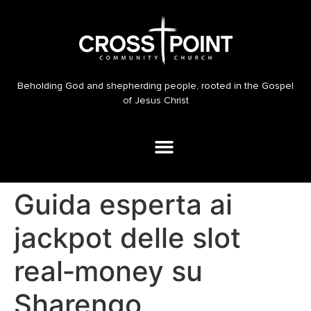
Beholding God and shepherding people, rooted in the Gospel
of Jesus Christ
Guida esperta ai
jackpot delle slot
real‑money su
Sharengo