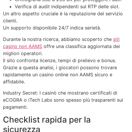
Verifica di audit indipendenti sul RTP delle slot.
Un altro aspetto cruciale è la reputazione del servizio
clienti.
Un supporto disponibile 24/7 indica serietà.
Durante la nostra ricerca, abbiamo scoperto che
siti
casino non AAMS
offre una classifica aggiornata dei
migliori operatori.
Il sito confronta licenze, tempi di prelievo e bonus.
Grazie a questa analisi, i giocatori possono trovare
rapidamente un casino online non AAMS sicuro e
affidabile.
Industry Secret: I casinò che mostrano certificati di
eCOGRA o iTech Labs sono spesso più trasparenti sui
pagamenti.
Checklist rapida per la
sicurezza