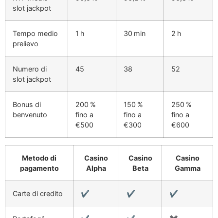
slot jackpot
Tempo medio
1 h
30 min
2 h
prelievo
Numero di
45
38
52
slot jackpot
Bonus di
200 %
150 %
250 %
benvenuto
fino a
fino a
fino a
€500
€300
€600
Metodo di
Casino
Casino
Casino
pagamento
Alpha
Beta
Gamma
Carte di credito
✔︎
✔︎
✔︎