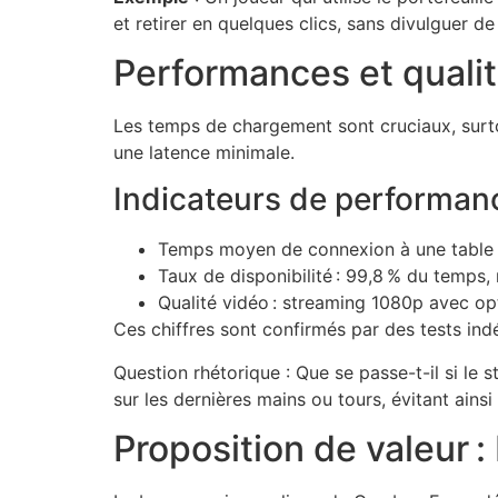
et retirer en quelques clics, sans divulguer d
Performances et quali
Les temps de chargement sont cruciaux, surto
une latence minimale.
Indicateurs de performan
Temps moyen de connexion à une table l
Taux de disponibilité : 99,8 % du temps
Qualité vidéo : streaming 1080p avec opt
Ces chiffres sont confirmés par des tests indé
Question rhétorique : Que se passe-t-il si le
sur les dernières mains ou tours, évitant ainsi 
Proposition de valeur :