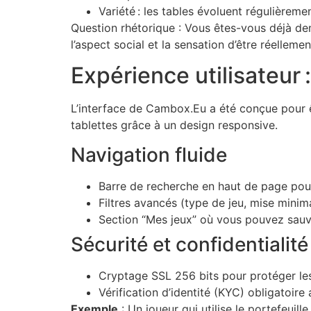
Variété : les tables évoluent régulièrem
Question rhétorique : Vous êtes-vous déjà de
l’aspect social et la sensation d’être réelleme
Expérience utilisateur 
L’interface de Cambox.Eu a été conçue pour ê
tablettes grâce à un design responsive.
Navigation fluide
Barre de recherche en haut de page pour
Filtres avancés (type de jeu, mise minim
Section “Mes jeux” où vous pouvez sauv
Sécurité et confidentialité
Cryptage SSL 256 bits pour protéger les
Vérification d’identité (KYC) obligatoire 
Exemple
: Un joueur qui utilise le portefeuill