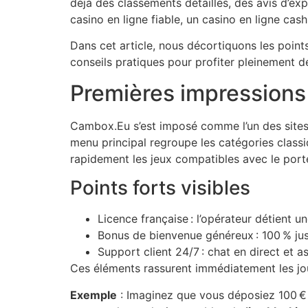
déjà des classements détaillés, des avis d’ex
casino en ligne fiable, un casino en ligne cas
Dans cet article, nous décortiquons les poin
conseils pratiques pour profiter pleinement de
Premières impressions
Cambox.Eu s’est imposé comme l’un des sites l
menu principal regroupe les catégories classiq
rapidement les jeux compatibles avec le porte
Points forts visibles
Licence française : l’opérateur détient u
Bonus de bienvenue généreux : 100 % jus
Support client 24/7 : chat en direct et a
Ces éléments rassurent immédiatement les jou
Exemple
: Imaginez que vous déposiez 100 € 