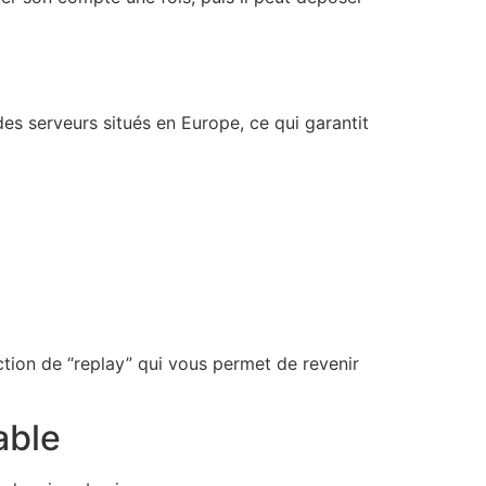
s serveurs situés en Europe, ce qui garantit
ction de “replay” qui vous permet de revenir
able