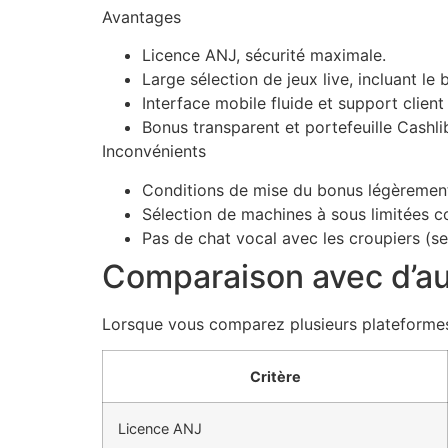
Avantages
Licence ANJ, sécurité maximale.
Large sélection de jeux live, incluant le 
Interface mobile fluide et support client 
Bonus transparent et portefeuille Cashlib
Inconvénients
Conditions de mise du bonus légèremen
Sélection de machines à sous limitées c
Pas de chat vocal avec les croupiers (se
Comparaison avec d’au
Lorsque vous comparez plusieurs plateformes, i
Critère
Licence ANJ