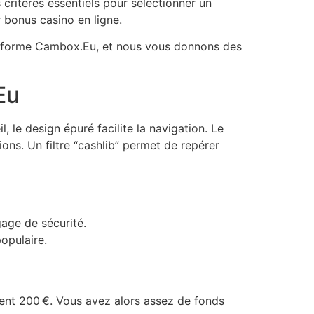
critères essentiels pour sélectionner un
r bonus casino en ligne.
lateforme Cambox.Eu, et nous vous donnons des
Eu
 le design épuré facilite la navigation. Le
ons. Un filtre “cashlib” permet de repérer
gage de sécurité.
opulaire.
ent 200 €. Vous avez alors assez de fonds