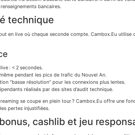
e renseignements bancaires.
té technique
ut en live où chaque seconde compte. Cambox.Eu utilise de
ce
ive : < 2 secondes.
, même pendant les pics de trafic du Nouvel An.
ion “basse résolution” pour les connexions plus lentes.
pendants réalisés par des sites d’audit technique.
 streaming se coupe en plein tour ? Cambox.Eu offre une fon
les pertes injustifiées.
 bonus, cashlib et jeu respons