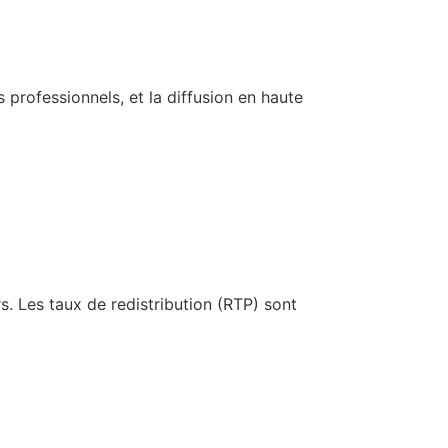
professionnels, et la diffusion en haute
s. Les taux de redistribution (RTP) sont