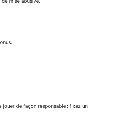
 de mise abusive.
bonus.
s jouer de façon responsable : fixez un