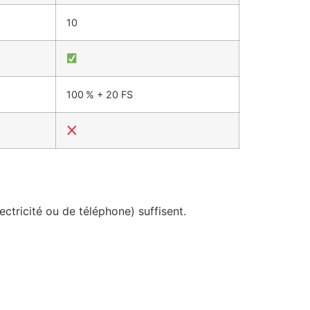
10
100 % + 20 FS
lectricité ou de téléphone) suffisent.