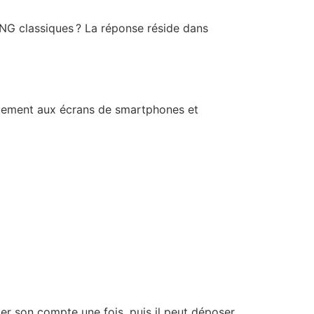
RNG classiques ? La réponse réside dans
quement aux écrans de smartphones et
lider son compte une fois, puis il peut déposer