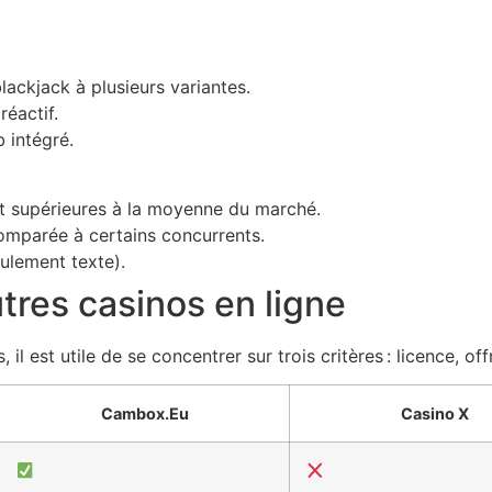
blackjack à plusieurs variantes.
réactif.
 intégré.
t supérieures à la moyenne du marché.
omparée à certains concurrents.
ulement texte).
tres casinos en ligne
l est utile de se concentrer sur trois critères : licence, o
Cambox.Eu
Casino X