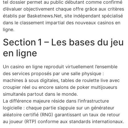
tel dossier permet au public débutant comme confirmé
d’évaluer objectivement chaque offre grâce aux critères
établis par Basketnews.Net, site indépendant spécialisé
dans le classement impartial des nouveaux casinos en
ligne.
Section 1 – Les bases du jeu
en ligne
Un casino en ligne reproduit virtuellement l’ensemble
des services proposés par une salle physique :
machines à sous digitales, tables de roulette live avec
croupier réel ou encore salons de poker multijoueurs
simultanés partout dans le monde.
La différence majeure réside dans l’infrastructure
logicielle : chaque partie s’appuie sur un générateur
aléatoire certifié (RNG) garantissant un taux de retour
au joueur (RTP) conforme aux standards internationaux.