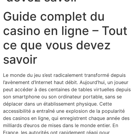
Guide complet du
casino en ligne – Tout
ce que vous devez
savoir
Le monde du jeu s’est radicalement transformé depuis
l’avènement d’Internet haut débit. Aujourd’hui, un joueur
peut accéder à des centaines de tables virtuelles depuis
son smartphone ou son ordinateur portable, sans se
déplacer dans un établissement physique. Cette
accessibilité a entraîné une explosion de la popularité
des casinos en ligne, qui enregistrent chaque année des
milliards d’euros de mises dans le monde entier. En
France, les autorités ont rapidement réagi pour