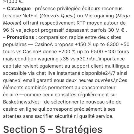
>1000 €.
–
Catalogue
: présence privilégiée éditeurs reconnus
tels que NetEnt (
Gonzo’s Quest
) ou Microgaming (
Mega
Moolah
) offrant respectivement RTP moyen autour de
96 % vs jackpot progressif dépassant parfois 30 M € .
–
Promotions
: comparaison rapide entre deux sites
populaires — CasinoA propose +150 % up to €300 +50
tours vs CasinoB donne +200 % up to €500 +100 tours
mais condition wagering x35 vs x30.\n\nL’importance
capitale revient également au support client multilingue
accessible via chat live instantané disponible24/7 ainsi
qu’envoi email garanti sous deux heures ouvrées.\nCes
éléments combinés permettent au consommateur
éclairé —comme ceux consultés régulièrement sur
Basketnews.Net—de sélectionner le nouveau site de
casino en ligne qui correspond précisément à ses
attentes sans sacrifier sécurité ni qualité service.
Section 5 – Stratégies