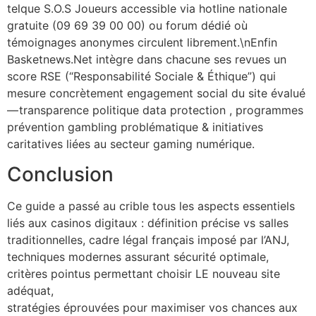
telque S.O.S Joueurs accessible via hotline nationale
gratuite (09 69 39 00 00) ou forum dédié où
témoignages anonymes circulent librement.\nEnfin
Basketnews.Net intègre dans chacune ses revues un
score RSE (“Responsabilité Sociale & Éthique”) qui
mesure concrètement engagement social du site évalué
— transparence politique data protection , programmes
prévention gambling problématique & initiatives
caritatives liées au secteur gaming numérique.
Conclusion
Ce guide a passé au crible tous les aspects essentiels
liés aux casinos digitaux : définition précise vs salles
traditionnelles, cadre légal français imposé par l’ANJ,
techniques modernes assurant sécurité optimale,
critères pointus permettant choisir LE nouveau site
adéquat,
stratégies éprouvées pour maximiser vos chances aux