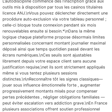
L’autodiscipline commence dès l’inscription grâce aux
outils mis à disposition par tous les casinos titulaires
licence ANJ.\nVous pouvez déclencher directement une
procédure auto‑exclusion via votre tableau personnel ;
celle-ci bloque toute connexion pendant six mois
renouvelables ensuite si besoin.*\nDans la même
logique chaque plateforme propose désormais limites
personnalisées concernant montant journalier maximal
déposé ainsi que temps quotidien passé devant les
écrans numériques.\nCes seuils sont ajustables
librement depuis votre espace client sans aucune
justification requise,\net ils sont strictement appliqués
même si vous tentez plusieurs sessions
distinctes.\n\nReconnaître tôt les signes classiques—
jouer sous influence émotionnelle forte , augmenter
progressivement montants misés pour compenser
pertes précédentes , négliger obligations familiales —
peut éviter escalation vers addiction grave.\nEn France
plusieurs associations offrent soutien professionnel