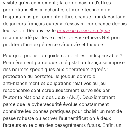
visible qu’en ce moment ; la combinaison d’offres
promotionnelles alléchantes et d’une technologie
toujours plus performante attire chaque jour davantage
de joueurs français curieux d’essayer leur chance depuis
leur salon. Découvrez le
nouveau casino en ligne
recommandé par les experts de Basketnews.Net pour
profiter d’une expérience sécurisée et ludique.
Pourquoi publier un guide complet est indispensable ?
Premièrement parce que la législation française impose
des normes spécifiques aux opérateurs agréés :
protection du portefeuille joueur, contrôle
anti‑blanchiment et obligations relatives au jeu
responsable sont scrupuleusement surveillés par
l’Autorité Nationale des Jeux (ANJ). Deuxièmement
parce que la cybersécurité évolue constamment ;
connaître les bonnes pratiques pour choisir un mot de
passe robuste ou activer l’authentification à deux
facteurs évite bien des désagréments futurs. Enfin, un