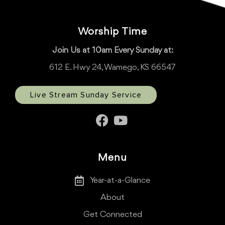
Worship Time
Join Us at 10am Every Sunday at:
612 E. Hwy 24, Wamego, KS 66547
Live Stream Sunday Service
Menu
Year-at-a-Glance
About
Get Connected