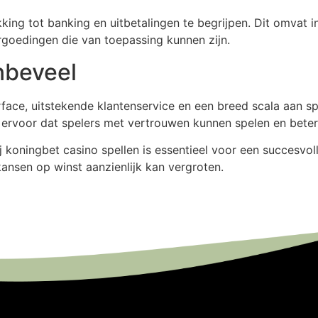
kking tot banking en uitbetalingen te begrijpen. Dit omvat
rgoedingen die van toepassing kunnen zijn.
nbeveel
rface, uitstekende klantenservice en een breed scala aan sp
 ervoor dat spelers met vertrouwen kunnen spelen en beter
ij koningbet casino spellen is essentieel voor een succesvol
kansen op winst aanzienlijk kan vergroten.