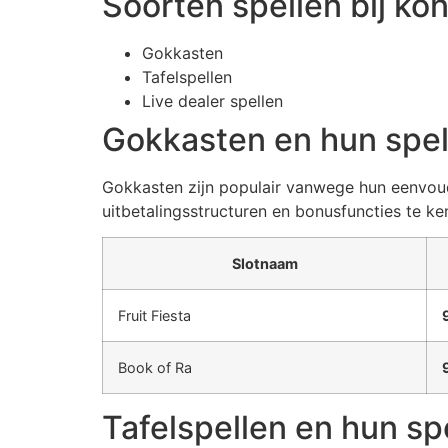
Soorten spellen bij ko
Gokkasten
Tafelspellen
Live dealer spellen
Gokkasten en hun spel
Gokkasten zijn populair vanwege hun eenvoud.
uitbetalingsstructuren en bonusfuncties te ke
Slotnaam
Fruit Fiesta
Book of Ra
Tafelspellen en hun sp