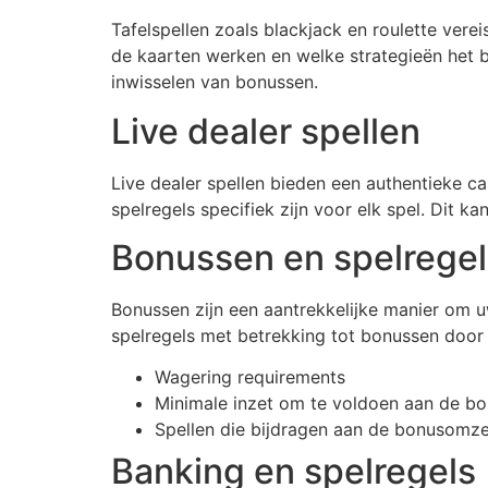
Tafelspellen zoals blackjack en roulette vere
de kaarten werken en welke strategieën het 
inwisselen van bonussen.
Live dealer spellen
Live dealer spellen bieden een authentieke ca
spelregels specifiek zijn voor elk spel. Dit ka
Bonussen en spelregel
Bonussen zijn een aantrekkelijke manier om 
spelregels met betrekking tot bonussen door 
Wagering requirements
Minimale inzet om te voldoen aan de 
Spellen die bijdragen aan de bonusomze
Banking en spelregels