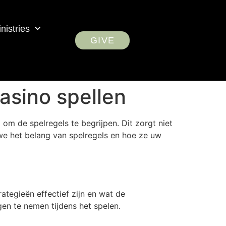
nistries
GIVE
asino spellen
g om de spelregels te begrijpen. Dit zorgt niet
 we het belang van spelregels en hoe ze uw
ategieën effectief zijn en wat de
en te nemen tijdens het spelen.