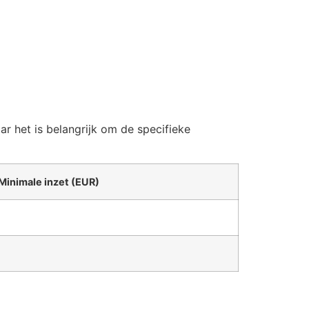
r het is belangrijk om de specifieke
Minimale inzet (EUR)