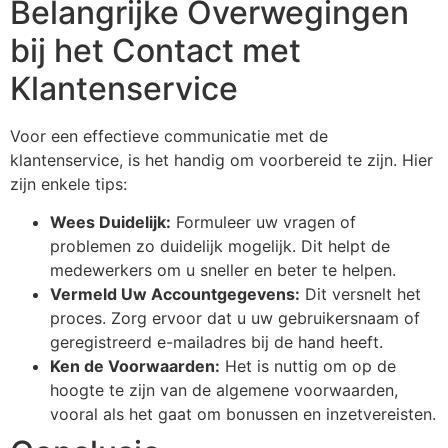
Belangrijke Overwegingen
bij het Contact met
Klantenservice
Voor een effectieve communicatie met de
klantenservice, is het handig om voorbereid te zijn. Hier
zijn enkele tips:
Wees Duidelijk:
Formuleer uw vragen of
problemen zo duidelijk mogelijk. Dit helpt de
medewerkers om u sneller en beter te helpen.
Vermeld Uw Accountgegevens:
Dit versnelt het
proces. Zorg ervoor dat u uw gebruikersnaam of
geregistreerd e-mailadres bij de hand heeft.
Ken de Voorwaarden:
Het is nuttig om op de
hoogte te zijn van de algemene voorwaarden,
vooral als het gaat om bonussen en inzetvereisten.