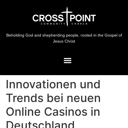
Beholding God and shepherding people, rooted in the Gospel of
Jesus Christ
Innovationen und
Trends bei neuen
Online Casinos in
Deutschland