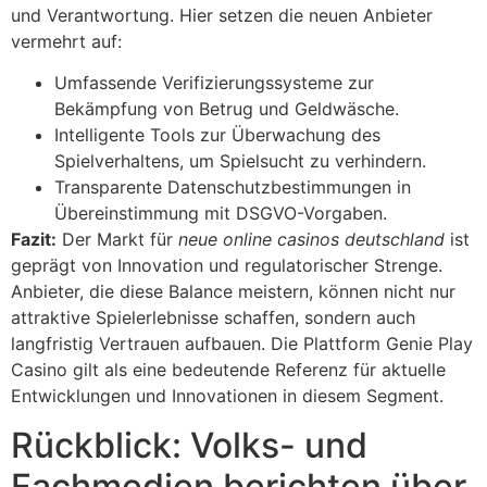
und Verantwortung. Hier setzen die neuen Anbieter
vermehrt auf:
Umfassende Verifizierungssysteme zur
Bekämpfung von Betrug und Geldwäsche.
Intelligente Tools zur Überwachung des
Spielverhaltens, um Spielsucht zu verhindern.
Transparente Datenschutzbestimmungen in
Übereinstimmung mit DSGVO-Vorgaben.
Fazit:
Der Markt für
neue online casinos deutschland
ist
geprägt von Innovation und regulatorischer Strenge.
Anbieter, die diese Balance meistern, können nicht nur
attraktive Spielerlebnisse schaffen, sondern auch
langfristig Vertrauen aufbauen. Die Plattform Genie Play
Casino gilt als eine bedeutende Referenz für aktuelle
Entwicklungen und Innovationen in diesem Segment.
Rückblick: Volks- und
Fachmedien berichten über