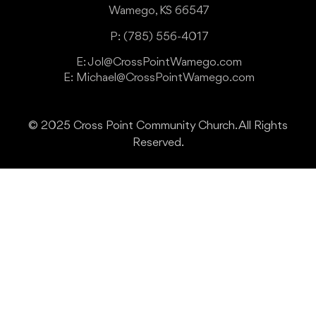
Wamego, KS 66547
P: (785) 556-4017
E: Jol@CrossPointWamego.com
E: Michael@CrossPointWamego.com
© 2025 Cross Point Community Church. All Rights
Reserved.