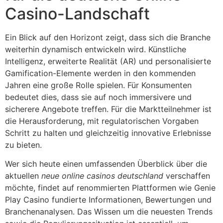
Casino-Landschaft
Ein Blick auf den Horizont zeigt, dass sich die Branche
weiterhin dynamisch entwickeln wird. Künstliche
Intelligenz, erweiterte Realität (AR) und personalisierte
Gamification-Elemente werden in den kommenden
Jahren eine große Rolle spielen. Für Konsumenten
bedeutet dies, dass sie auf noch immersivere und
sicherere Angebote treffen. Für die Marktteilnehmer ist
die Herausforderung, mit regulatorischen Vorgaben
Schritt zu halten und gleichzeitig innovative Erlebnisse
zu bieten.
Wer sich heute einen umfassenden Überblick über die
aktuellen
neue online casinos deutschland
verschaffen
möchte, findet auf renommierten Plattformen wie Genie
Play Casino fundierte Informationen, Bewertungen und
Branchenanalysen. Das Wissen um die neuesten Trends