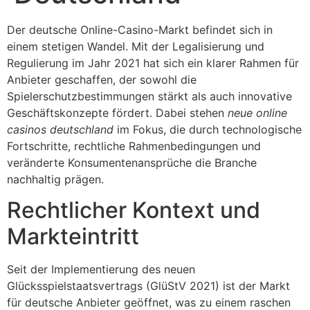
Der deutsche Online-Casino-Markt befindet sich in
einem stetigen Wandel. Mit der Legalisierung und
Regulierung im Jahr 2021 hat sich ein klarer Rahmen für
Anbieter geschaffen, der sowohl die
Spielerschutzbestimmungen stärkt als auch innovative
Geschäftskonzepte fördert. Dabei stehen
neue online
casinos deutschland
im Fokus, die durch technologische
Fortschritte, rechtliche Rahmenbedingungen und
veränderte Konsumentenansprüche die Branche
nachhaltig prägen.
Rechtlicher Kontext und
Markteintritt
Seit der Implementierung des neuen
Glücksspielstaatsvertrags (GlüStV 2021) ist der Markt
für deutsche Anbieter geöffnet, was zu einem raschen