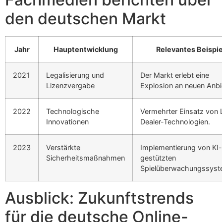
den deutschen Markt
Jahr
Hauptentwicklung
Relevantes Beispie
2021
Legalisierung und
Der Markt erlebt eine
Lizenzvergabe
Explosion an neuen Anbi
2022
Technologische
Vermehrter Einsatz von 
Innovationen
Dealer-Technologien.
2023
Verstärkte
Implementierung von KI-
Sicherheitsmaßnahmen
gestützten
Spielüberwachungssyst
Ausblick: Zukunftstrends
für die deutsche Online-