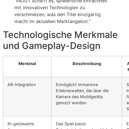
“INOUT schafft es, spielerische Einfachheit
mit innovativen Technologien zu
verschmelzen, was den Titel einzigartig
macht im aktuellen Marktangebot.”
Technologische Merkmale
und Gameplay-Design
Merkmal
Beschreibung
AR-Integration
Ermöglicht immersive
S
Erlebniswelten, die über die
I
Kamera des Mobilgeräts
f
genutzt werden.
w
S
KI-gesteuerte
Das Spiel passt
E