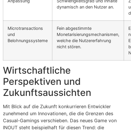
Anpassung
Schwierigkeitsgrad und Inhalte
Z
dynamisch an den Nutzer an.
u
d
Microtransactions
Fein abgestimmte
E
und
Monetarisierungsmechanismen,
n
Belohnungssysteme
welche die Nutzererfahrung
E
nicht stören.
b
N
Wirtschaftliche
Perspektiven und
Zukunftsaussichten
Mit Blick auf die Zukunft konkurrieren Entwickler
zunehmend um Innovationen, die die Grenzen des
Casual-Gamings verschieben. Das neues Game von
INOUT steht beispielhaft für diesen Trend: die