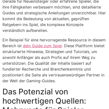
Gerade für Neueinsteiger oder erfahrene Spieler, die
ihre Fähigkeiten verbessern möchten, sind detaillierte
Guides und strategische Anleitungen unverzichtbar. Hier
kommt die Bedeutung von aktuellen, geprüften
Ratgebern ins Spiel, die komplexe Konzepte
verständlich aufbereiten.
Ein Beispiel für eine hervorragende Ressource in diesem
Bereich ist
dein Guide zum Spiel
. Diese Plattform bietet
strukturierte Hinweise, Strategien und Tutorials, um
sowohl Anfänger als auch Profis auf ihrem Weg zu
unterstützen. Die Qualität der Inhalte basiert auf
fundierter Recherche und Branchenkenntnis und
positioniert die Seite als vertrauenswürdigen Partner in
der Welt der Gaming-Guides.
Das Potenzial von
hochwertigen Quellen: