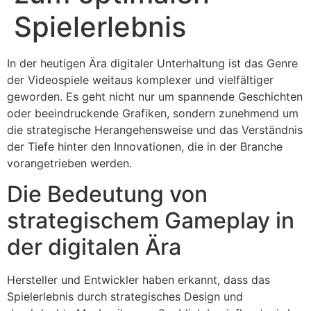
Spielerlebnis
In der heutigen Ära digitaler Unterhaltung ist das Genre
der Videospiele weitaus komplexer und vielfältiger
geworden. Es geht nicht nur um spannende Geschichten
oder beeindruckende Grafiken, sondern zunehmend um
die strategische Herangehensweise und das Verständnis
der Tiefe hinter den Innovationen, die in der Branche
vorangetrieben werden.
Die Bedeutung von
strategischem Gameplay in
der digitalen Ära
Hersteller und Entwickler haben erkannt, dass das
Spielerlebnis durch strategisches Design und