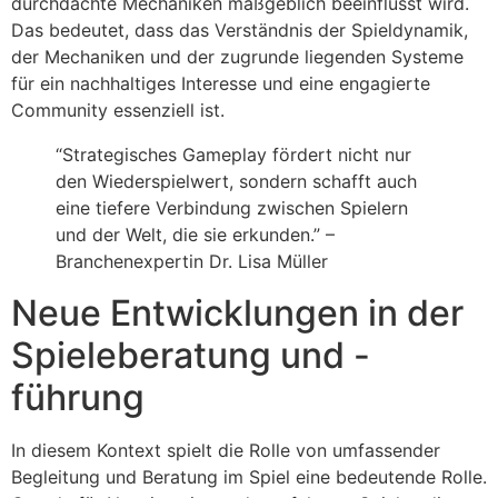
durchdachte Mechaniken maßgeblich beeinflusst wird.
Das bedeutet, dass das Verständnis der Spieldynamik,
der Mechaniken und der zugrunde liegenden Systeme
für ein nachhaltiges Interesse und eine engagierte
Community essenziell ist.
“Strategisches Gameplay fördert nicht nur
den Wiederspielwert, sondern schafft auch
eine tiefere Verbindung zwischen Spielern
und der Welt, die sie erkunden.” –
Branchenexpertin Dr. Lisa Müller
Neue Entwicklungen in der
Spieleberatung und -
führung
In diesem Kontext spielt die Rolle von umfassender
Begleitung und Beratung im Spiel eine bedeutende Rolle.