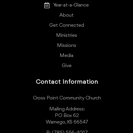
Year-at-a-Glance
About
Get Connected
Ministries
Missions
Media
Give
Contact Information
Cross Point Community Church
Mailing Address:
PO Box 62
Wamego, KS 66547
P: (785) 556-4017