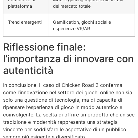
piattaforma
del mercato totale
Trend emergenti
Gamification, giochi social e
esperienze VR/AR
Riflessione finale:
l’importanza di innovare con
autenticità
In conclusione, il caso di Chicken Road 2 conferma
come l’innovazione nel settore dei giochi online non sia
solo una questione di tecnologia, ma di capacità di
ripensare l’esperienza di gioco in modo autentico e
coinvolgente. La scelta di offrire un prodotto che unisce
tradizione e modernità rappresenta una strategia
vincente per soddisfare le aspettative di un pubblico
sempre più esigente e diversificato.