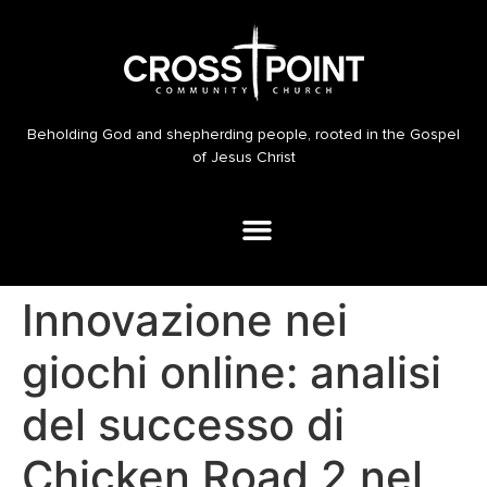
Beholding God and shepherding people, rooted in the Gospel
of Jesus Christ
Innovazione nei
giochi online: analisi
del successo di
Chicken Road 2 nel