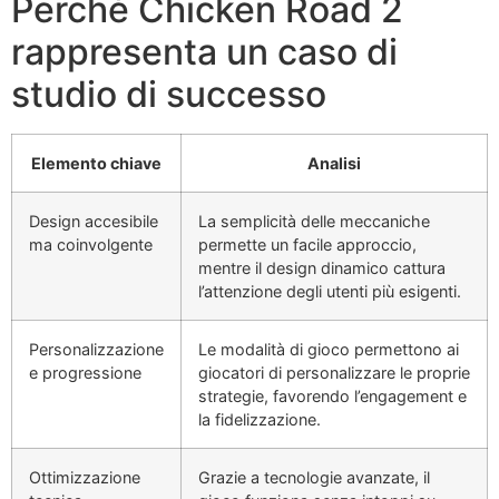
Perché Chicken Road 2
rappresenta un caso di
studio di successo
Elemento chiave
Analisi
Design accesibile
La semplicità delle meccaniche
ma coinvolgente
permette un facile approccio,
mentre il design dinamico cattura
l’attenzione degli utenti più esigenti.
Personalizzazione
Le modalità di gioco permettono ai
e progressione
giocatori di personalizzare le proprie
strategie, favorendo l’engagement e
la fidelizzazione.
Ottimizzazione
Grazie a tecnologie avanzate, il