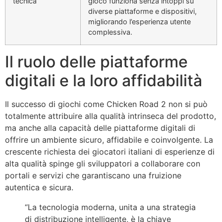
tecnica
gioco funziona senza intoppi su
diverse piattaforme e dispositivi,
migliorando l’esperienza utente
complessiva.
Il ruolo delle piattaforme
digitali e la loro affidabilità
Il successo di giochi come Chicken Road 2 non si può
totalmente attribuire alla qualità intrinseca del prodotto,
ma anche alla capacità delle piattaforme digitali di
offrire un ambiente sicuro, affidabile e coinvolgente. La
crescente richiesta dei giocatori italiani di esperienze di
alta qualità spinge gli sviluppatori a collaborare con
portali e servizi che garantiscano una fruizione
autentica e sicura.
“La tecnologia moderna, unita a una strategia
di distribuzione intelligente, è la chiave