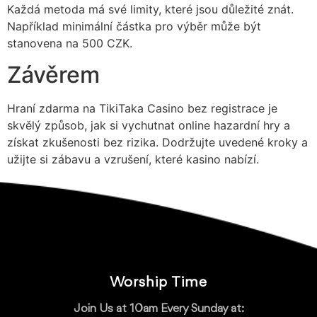
Každá metoda má své limity, které jsou důležité znát.
Například minimální částka pro výběr může být
stanovena na 500 CZK.
Závěrem
Hraní zdarma na TikiTaka Casino bez registrace je
skvělý způsob, jak si vychutnat online hazardní hry a
získat zkušenosti bez rizika. Dodržujte uvedené kroky a
užijte si zábavu a vzrušení, které kasino nabízí.
Worship Time
Join Us at 10am Every Sunday at: