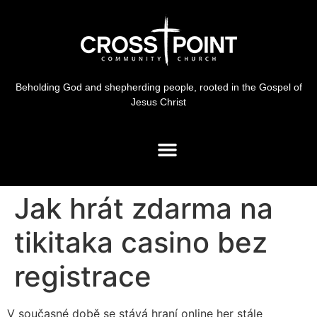
Beholding God and shepherding people, rooted in the Gospel of
Jesus Christ
Jak hrát zdarma na
tikitaka casino bez
registrace
V současné době se stává hraní online her stále