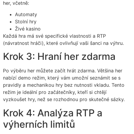
her, včetně:
Automaty
Stolní hry
Živé kasino
Každá hra má své specifické vlastnosti a RTP
(návratnost hráči), které ovlivňují vaši šanci na výhru.
Krok 3: Hraní her zdarma
Po výběru her můžete začít hrát zdarma. Většina her
nabízí demo režim, který vám umožní seznámit se s
pravidly a mechanikou hry bez nutnosti vkladu. Tento
režim je ideální pro začátečníky, kteří si chtějí
vyzkoušet hry, než se rozhodnou pro skutečné sázky.
Krok 4: Analýza RTP a
výherních limitů