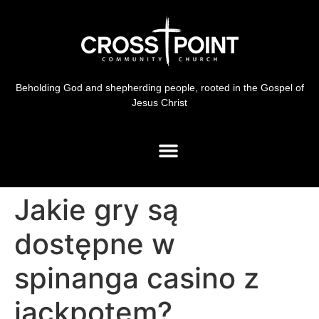
Beholding God and shepherding people, rooted in the Gospel of
Jesus Christ
Jakie gry są
dostępne w
spinanga casino z
jackpotem?