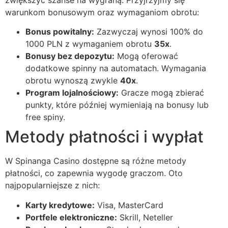
zwiększyć szanse na wygraną. Przyjrzyjmy się
warunkom bonusowym oraz wymaganiom obrotu:
Bonus powitalny:
Zazwyczaj wynosi 100% do
1000 PLN z wymaganiem obrotu
35x
.
Bonusy bez depozytu:
Mogą oferować
dodatkowe spinny na automatach. Wymagania
obrotu wynoszą zwykle
40x
.
Program lojalnościowy:
Gracze mogą zbierać
punkty, które później wymieniają na bonusy lub
free spiny.
Metody płatności i wypłat
W Spinanga Casino dostępne są różne metody
płatności, co zapewnia wygodę graczom. Oto
najpopularniejsze z nich:
Karty kredytowe:
Visa, MasterCard
Portfele elektroniczne:
Skrill, Neteller