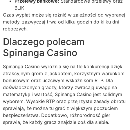
Przelewy bankowe:
Standardowe przelewy oraz
BLIK
Czas wypłat może się różnić w zależności od wybranej
metody, zazwyczaj trwa od kilku godzin do kilku dni
roboczych.
Dlaczego polecam
Spinanga Casino
Spinanga Casino wyróżnia się na tle konkurencji dzięki
atrakcyjnym grom z jackpotem, korzystnym warunkom
bonusowym oraz uczciwym wskaźnikom RTP. Dla
doświadczonych graczy, którzy zwracają uwagę na
matematykę i wartość, Spinanga Casino jest solidnym
wyborem. Wysokie RTP oraz przejrzyste zasady obrotu
sprawiają, że można tu grać z większym poczuciem
bezpieczeństwa. Dodatkowo, różnorodność gier
sprawia, że każdy gracz znajdzie coś dla siebie.