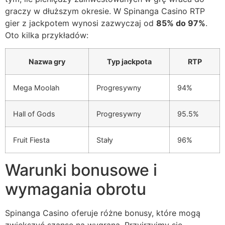
graczy w dłuższym okresie. W Spinanga Casino RTP
gier z jackpotem wynosi zazwyczaj od
85% do 97%
.
Oto kilka przykładów:
Nazwa gry
Typ jackpota
RTP
Mega Moolah
Progresywny
94%
Hall of Gods
Progresywny
95.5%
Fruit Fiesta
Stały
96%
Warunki bonusowe i
wymagania obrotu
Spinanga Casino oferuje różne bonusy, które mogą