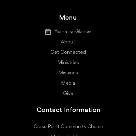
Menu
Year-at-a-Glance
About
Get Connected
Ministries
Missions
Media
Give
Contact Information
Cross Point Community Church