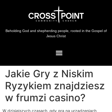
Beholding God and shepherding people, rooted in the Gospel of
Jesus Christ
Jakie Gry z Niskim
Ryzykiem znajdziesz
w frumzi casino?
W dzisiejszych czasach, gdy gra na urządzeniach