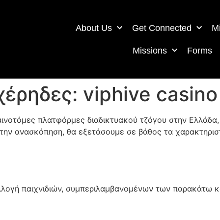
About Us
Get Connected
Mi
Missions
Forms
χέρηδες: viphive casin
καινοτόμες πλατφόρμες διαδικτυακού τζόγου στην Ελλάδα
 την ανασκόπηση, θα εξετάσουμε σε βάθος τα χαρακτηριστι
α
συλλογή παιχνιδιών, συμπεριλαμβανομένων των παρακάτω κ