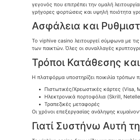
γεγονός που επιτρέπει την ομαλή λειτουργί
γρήγορες φορτώσεις και υψηλή ποιότητα γρ
Ασφάλεια και Ρυθμιστ
Το viphive casino λειτουργεί σύμφωνα με τ
των παικτών. Όλες οι συναλλαγές κρυπτογρα
Τρόποι Κατάθεσης κα
Η πλατφόρμα υποστηρίζει ποικιλία τρόπων 
Πιστωτικές/Χρεωστικές κάρτες (Visa, 
Ηλεκτρονικά πορτοφόλια (Skrill, Netelle
Τραπεζικές μεταφορές
Οι χρόνοι επεξεργασίας ανάληψης κυμαίνον
Γιατί Συστήνω Αυτή τ