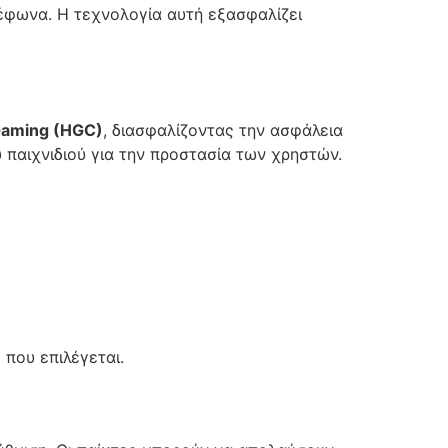
λέφωνα. Η τεχνολογία αυτή εξασφαλίζει
Gaming (HGC)
, διασφαλίζοντας την ασφάλεια
παιχνιδιού για την προστασία των χρηστών.
 που επιλέγεται.