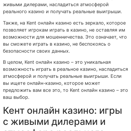
живыми дилерами, насладиться атмосферой
реального казино и получать реальные выигрыши.
Также, на Kent онлайн казино есть зеркало, которое
позволяет игрокам играть в казино, не оставляя им
возможности для мошенничества. Это означает, что
вы сможете играть в казино, не беспокоясь о
безопасности своих данных.
В целом, Kent онлайн казино – это уникальная
возможность играть в реальное казино, насладиться
атмосферой и получать реальные выигрыши. Если
вы ищете онлайн-казино, которое может
предложить вам все это, то Kent онлайн казино – это
ваш выбор.
Кент онлайн казино: игры
с живыми дилерами и