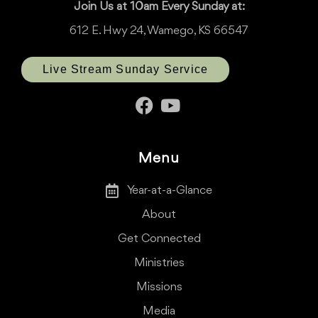
Join Us at 10am Every Sunday at:
612 E. Hwy 24, Wamego, KS 66547
Live Stream Sunday Service
Menu
Year-at-a-Glance
About
Get Connected
Ministries
Missions
Media