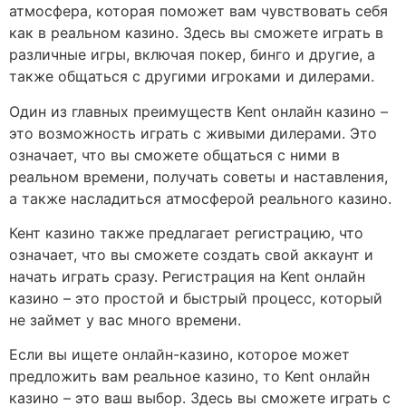
атмосфера, которая поможет вам чувствовать себя
как в реальном казино. Здесь вы сможете играть в
различные игры, включая покер, бинго и другие, а
также общаться с другими игроками и дилерами.
Один из главных преимуществ Kent онлайн казино –
это возможность играть с живыми дилерами. Это
означает, что вы сможете общаться с ними в
реальном времени, получать советы и наставления,
а также насладиться атмосферой реального казино.
Кент казино также предлагает регистрацию, что
означает, что вы сможете создать свой аккаунт и
начать играть сразу. Регистрация на Kent онлайн
казино – это простой и быстрый процесс, который
не займет у вас много времени.
Если вы ищете онлайн-казино, которое может
предложить вам реальное казино, то Kent онлайн
казино – это ваш выбор. Здесь вы сможете играть с