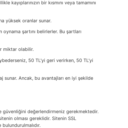
likle kayıplarınızın bir kısmını veya tamamını
aha yüksek oranlar sunar.
 oynama şartını belirlerler. Bu şartları
r miktar olabilir.
bederseniz, 50 TL’yi geri verirken, 50 TL’yi
 sunar. Ancak, bu avantajları en iyi şekilde
 ve güvenliğini değerlendirmeniz gerekmektedir.
itenin olması gereklidir. Sitenin SSL
e bulundurulmalıdır.