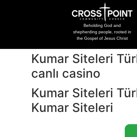
Beholding God and
shepherding people, rooted in
the Gospel of Jesus Christ
Kumar Siteleri Tür
canlı casino
Kumar Siteleri Tü
Kumar Siteleri