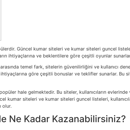
erdir. Güncel kumar siteleri ve kumar siteleri guncel listeleri
arın ihtiyaçlarına ve beklentilere göre çeşitli oyunlar sunarlar
rasında temel fark, sitelerin güvenilirliğini ve kullanıcı den
 ihtiyaçlarına göre çeşitli bonuslar ve teklifler sunarlar. Bu si
popüler hale gelmektedir. Bu siteler, kullanıcıların evlerind
cel kumar siteleri ve kumar siteleri guncel listeleri, kullanı
 olur.
e Ne Kadar Kazanabilirsiniz?