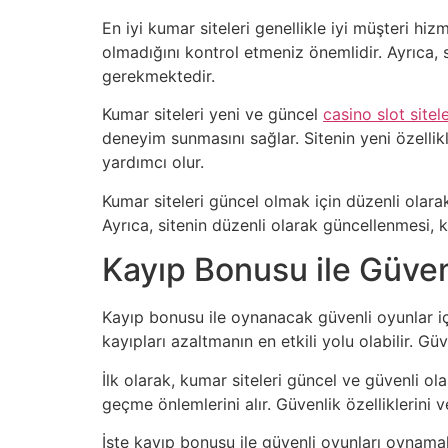
En iyi kumar siteleri genellikle iyi müşteri hi
olmadığını kontrol etmeniz önemlidir. Ayrıca, 
gerekmektedir.
Kumar siteleri yeni ve güncel
casino slot sitele
deneyim sunmasını sağlar. Sitenin yeni özelli
yardımcı olur.
Kumar siteleri güncel olmak için düzenli olarak 
Ayrıca, sitenin düzenli olarak güncellenmesi, 
Kayıp Bonusu ile Güven
Kayıp bonusu ile oynanacak güvenli oyunlar içi
kayıpları azaltmanın en etkili yolu olabilir. G
İlk olarak, kumar siteleri güncel ve güvenli ola
geçme önlemlerini alır. Güvenlik özelliklerini v
İşte kayıp bonusu ile güvenli oyunları oynama