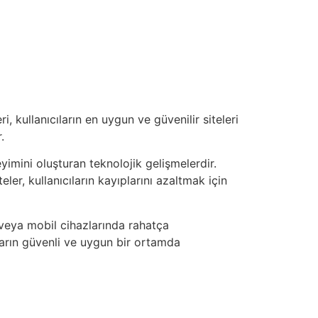
, kullanıcıların en uygun ve güvenilir siteleri
.
eyimini oluşturan teknolojik gelişmelerdir.
teler, kullanıcıların kayıplarını azaltmak için
e veya mobil cihazlarında rahatça
cıların güvenli ve uygun bir ortamda