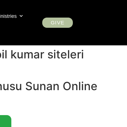
nistries
GIVE
l kumar siteleri
onusu Sunan Online