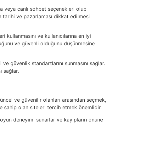
sta veya canlı sohbet seçenekleri olup
n tarihi ve pazarlaması dikkat edilmesi
ri kullanmasını ve kullanıcılarına en iyi
olduğunu ve güvenli olduğunu düşünmesine
ri ve güvenlik standartlarını sunmasını sağlar.
ı sağlar.
üncel ve güvenilir olanları arasından seçmek,
e sahip olan siteleri tercih etmek önemlidir.
bir oyun deneyimi sunarlar ve kayıpların önüne