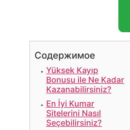
Содержимое
Yüksek Kayıp
Bonusu ile Ne Kadar
Kazanabilirsiniz?
En İyi Kumar
Sitelerini Nasıl
Seçebilirsiniz?