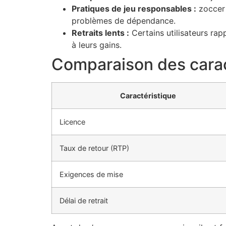
Pratiques de jeu responsables :
zoccer 
problèmes de dépendance.
Retraits lents :
Certains utilisateurs rap
à leurs gains.
Comparaison des carac
Caractéristique
Licence
Taux de retour (RTP)
Exigences de mise
Délai de retrait