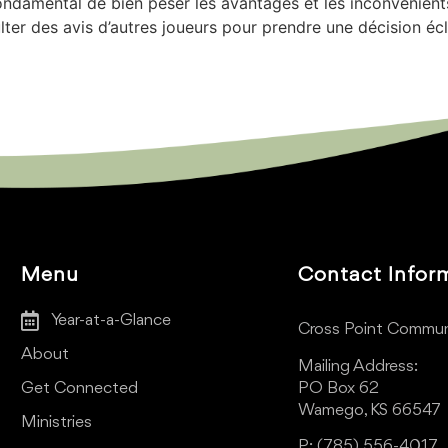
 fondamental de bien peser les avantages et les inconvénie
lter des avis d’autres joueurs pour prendre une décision écl
Menu
Contact Infor
Year-at-a-Glance
Cross Point Commun
About
Mailing Address:
PO Box 62
Get Connected
Wamego, KS 66547
Ministries
P: (785) 556-4017