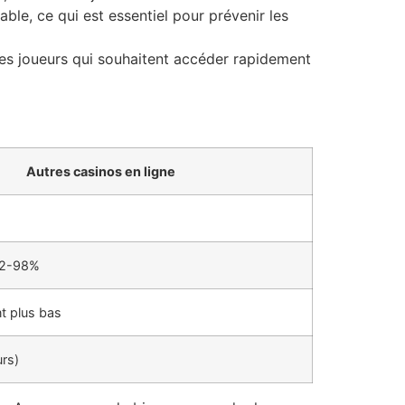
ble, ce qui est essentiel pour prévenir les
r les joueurs qui souhaitent accéder rapidement
Autres casinos en ligne
92-98%
nt plus bas
urs)