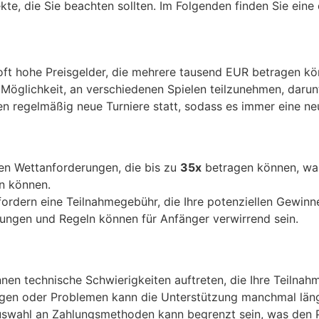
te, die Sie beachten sollten. Im Folgenden finden Sie eine 
oft hohe Preisgelder, die mehrere tausend EUR betragen kö
Möglichkeit, an verschiedenen Spielen teilzunehmen, darunt
en regelmäßig neue Turniere statt, sodass es immer eine n
en Wettanforderungen, die bis zu
35x
betragen können, wa
n können.
fordern eine Teilnahmegebühr, die Ihre potenziellen Gewinn
ngen und Regeln können für Anfänger verwirrend sein.
nen technische Schwierigkeiten auftreten, die Ihre Teilnahm
gen oder Problemen kann die Unterstützung manchmal läng
swahl an Zahlungsmethoden kann begrenzt sein, was den Pr