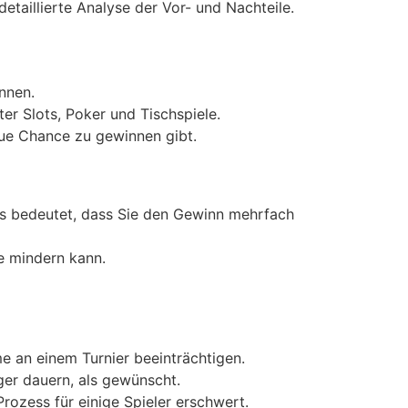
detaillierte Analyse der Vor- und Nachteile.
nnen.
er Slots, Poker und Tischspiele.
eue Chance zu gewinnen gibt.
s bedeutet, dass Sie den Gewinn mehrfach
e mindern kann.
e an einem Turnier beeinträchtigen.
er dauern, als gewünscht.
ozess für einige Spieler erschwert.