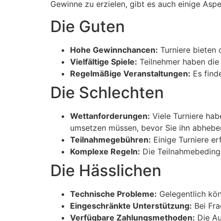
Gewinne zu erzielen, gibt es auch einige Aspek
Die Guten
Hohe Gewinnchancen:
Turniere bieten 
Vielfältige Spiele:
Teilnehmer haben die 
Regelmäßige Veranstaltungen:
Es find
Die Schlechten
Wettanforderungen:
Viele Turniere hab
umsetzen müssen, bevor Sie ihn abhebe
Teilnahmegebühren:
Einige Turniere er
Komplexe Regeln:
Die Teilnahmebedingu
Die Hässlichen
Technische Probleme:
Gelegentlich kön
Eingeschränkte Unterstützung:
Bei Fra
Verfügbare Zahlungsmethoden:
Die Au