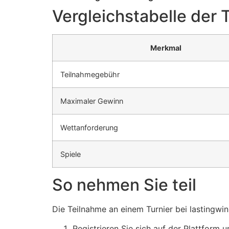
Vergleichstabelle der
Merkmal
Teilnahmegebühr
Maximaler Gewinn
Wettanforderung
Spiele
So nehmen Sie teil
Die Teilnahme an einem Turnier bei lastingwinz
Registrieren Sie sich auf der Plattform u