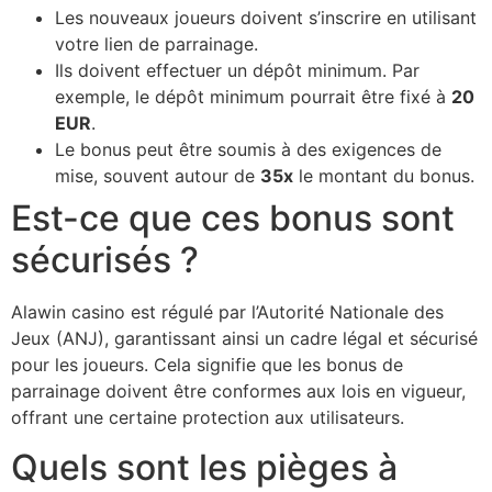
Les nouveaux joueurs doivent s’inscrire en utilisant
votre lien de parrainage.
Ils doivent effectuer un dépôt minimum. Par
exemple, le dépôt minimum pourrait être fixé à
20
EUR
.
Le bonus peut être soumis à des exigences de
mise, souvent autour de
35x
le montant du bonus.
Est-ce que ces bonus sont
sécurisés ?
Alawin casino est régulé par l’Autorité Nationale des
Jeux (ANJ), garantissant ainsi un cadre légal et sécurisé
pour les joueurs. Cela signifie que les bonus de
parrainage doivent être conformes aux lois en vigueur,
offrant une certaine protection aux utilisateurs.
Quels sont les pièges à