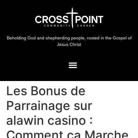
Beholding God and shepherding people, rooted in the Gospel of
Jesus Christ
Les Bonus de
Parrainage sur
alawin casino :
Comment ça Marche