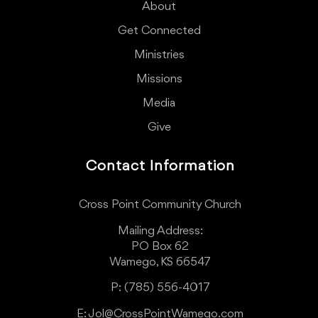
About
Get Connected
Ministries
Missions
Media
Give
Contact Information
Cross Point Community Church
Mailing Address:
PO Box 62
Wamego, KS 66547
P: (785) 556-4017
E: Jol@CrossPointWamego.com