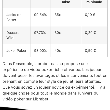
mise
minimale
Jacks or
99.54%
35x
0,10 €
Better
Deuces
97.73%
30x
0,20 €
Wild
Joker Poker
98.00%
40x
0,50 €
Dans l’ensemble, Librabet casino propose une
expérience de vidéo poker riche et variée. Les joueurs
doivent peser les avantages et les inconvénients tout en
prenant en compte leur style de jeu et leurs attentes.
Que vous soyez un joueur novice ou expérimenté, il y a
quelque chose pour tout le monde dans l’univers du
vidéo poker sur Librabet.