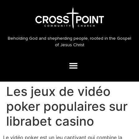
Beholding God and shepherding people, rooted in the Gospel
of Jesus Christ
Les jeux de vidéo
poker populaires sur
librabet casino
Le vidéo poker est un jeu captivant qui combine la