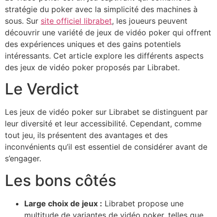
stratégie du poker avec la simplicité des machines à
sous. Sur
site officiel librabet
, les joueurs peuvent
découvrir une variété de jeux de vidéo poker qui offrent
des expériences uniques et des gains potentiels
intéressants. Cet article explore les différents aspects
des jeux de vidéo poker proposés par Librabet.
Le Verdict
Les jeux de vidéo poker sur Librabet se distinguent par
leur diversité et leur accessibilité. Cependant, comme
tout jeu, ils présentent des avantages et des
inconvénients qu’il est essentiel de considérer avant de
s’engager.
Les bons côtés
Large choix de jeux :
Librabet propose une
multitude de variantes de vidéo poker, telles que