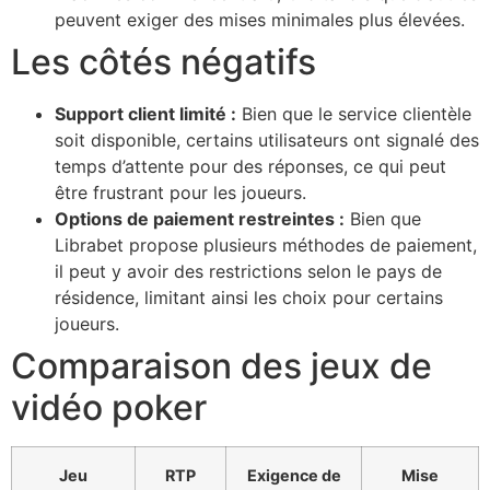
peuvent exiger des mises minimales plus élevées.
Les côtés négatifs
Support client limité :
Bien que le service clientèle
soit disponible, certains utilisateurs ont signalé des
temps d’attente pour des réponses, ce qui peut
être frustrant pour les joueurs.
Options de paiement restreintes :
Bien que
Librabet propose plusieurs méthodes de paiement,
il peut y avoir des restrictions selon le pays de
résidence, limitant ainsi les choix pour certains
joueurs.
Comparaison des jeux de
vidéo poker
Jeu
RTP
Exigence de
Mise