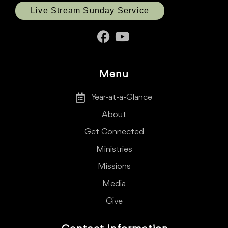
Live Stream Sunday Service
Menu
Year-at-a-Glance
About
Get Connected
Ministries
Missions
Media
Give