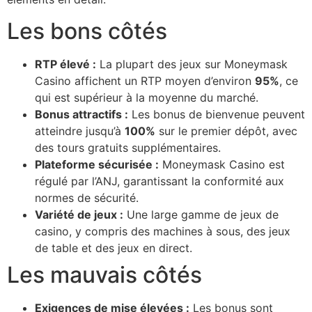
Les bons côtés
RTP élevé :
La plupart des jeux sur Moneymask
Casino affichent un RTP moyen d’environ
95%
, ce
qui est supérieur à la moyenne du marché.
Bonus attractifs :
Les bonus de bienvenue peuvent
atteindre jusqu’à
100%
sur le premier dépôt, avec
des tours gratuits supplémentaires.
Plateforme sécurisée :
Moneymask Casino est
régulé par l’ANJ, garantissant la conformité aux
normes de sécurité.
Variété de jeux :
Une large gamme de jeux de
casino, y compris des machines à sous, des jeux
de table et des jeux en direct.
Les mauvais côtés
Exigences de mise élevées :
Les bonus sont