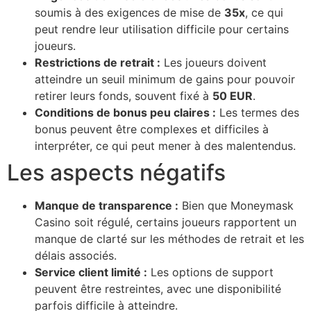
soumis à des exigences de mise de
35x
, ce qui
peut rendre leur utilisation difficile pour certains
joueurs.
Restrictions de retrait :
Les joueurs doivent
atteindre un seuil minimum de gains pour pouvoir
retirer leurs fonds, souvent fixé à
50 EUR
.
Conditions de bonus peu claires :
Les termes des
bonus peuvent être complexes et difficiles à
interpréter, ce qui peut mener à des malentendus.
Les aspects négatifs
Manque de transparence :
Bien que Moneymask
Casino soit régulé, certains joueurs rapportent un
manque de clarté sur les méthodes de retrait et les
délais associés.
Service client limité :
Les options de support
peuvent être restreintes, avec une disponibilité
parfois difficile à atteindre.