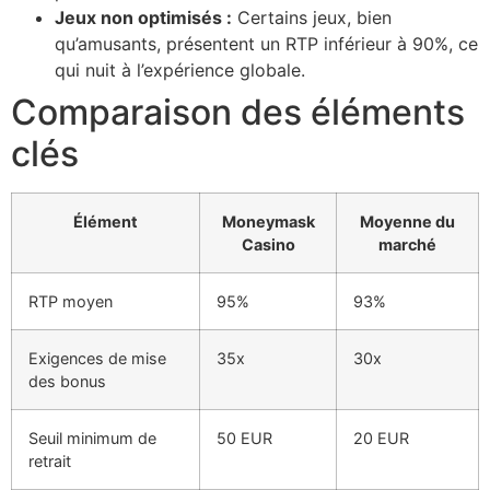
Jeux non optimisés :
Certains jeux, bien
qu’amusants, présentent un RTP inférieur à 90%, ce
qui nuit à l’expérience globale.
Comparaison des éléments
clés
Élément
Moneymask
Moyenne du
Casino
marché
RTP moyen
95%
93%
Exigences de mise
35x
30x
des bonus
Seuil minimum de
50 EUR
20 EUR
retrait