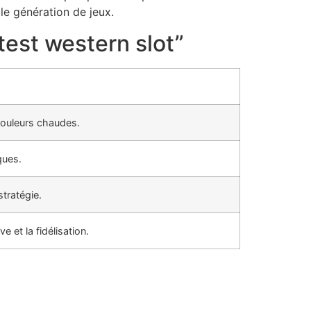
le génération de jeux.
test western slot”
 couleurs chaudes.
ques.
stratégie.
 et la fidélisation.