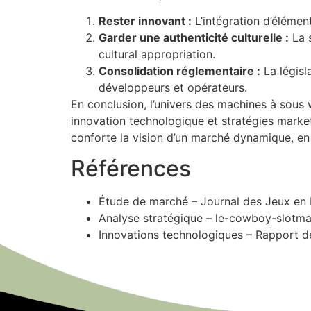
Rester innovant :
L’intégration d’élément
Garder une authenticité culturelle :
La s
cultural appropriation.
Consolidation réglementaire :
La législ
développeurs et opérateurs.
En conclusion, l’univers des machines à sous 
innovation technologique et stratégies marke
conforte la vision d’un marché dynamique, en 
Références
Étude de marché – Journal des Jeux en 
Analyse stratégique – le-cowboy-slotma
Innovations technologiques – Rapport d