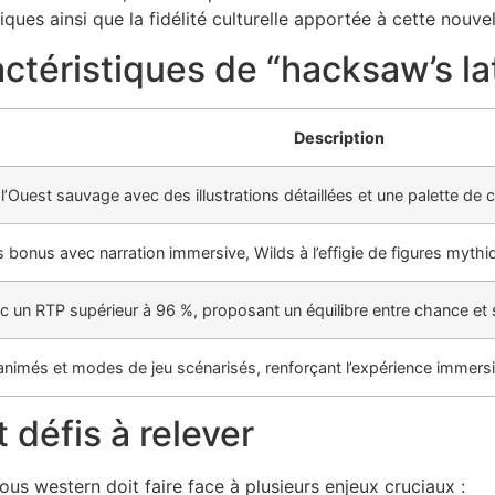
ues ainsi que la fidélité culturelle apportée à cette nouvel
actéristiques de “hacksaw’s la
Description
 l’Ouest sauvage avec des illustrations détaillées et une palette de
s bonus avec narration immersive, Wilds à l’effigie de figures mythi
ec un RTP supérieur à 96 %, proposant un équilibre entre chance et 
animés et modes de jeu scénarisés, renforçant l’expérience immersive
 défis à relever
us western doit faire face à plusieurs enjeux cruciaux :