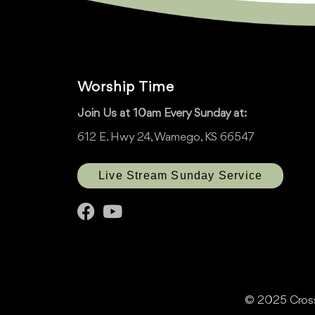
Worship Time
Join Us at 10am Every Sunday at:
612 E. Hwy 24, Wamego, KS 66547
Live Stream Sunday Service
© 2025 Cross