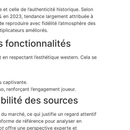
t celle de l’authenticité historique. Selon
 % en 2023, tendance largement attribuée à
e reproduire avec fidélité l’atmosphère des
iplicateurs améliorés.
s fonctionnalités
t en respectant l’esthétique western. Cela se
s captivante.
so, renforçant l’engagement joueur.
ibilité des sources
 marché, ce qui justifie un regard attentif
teforme de référence pour analyser en
ot
offre une perspective experte et