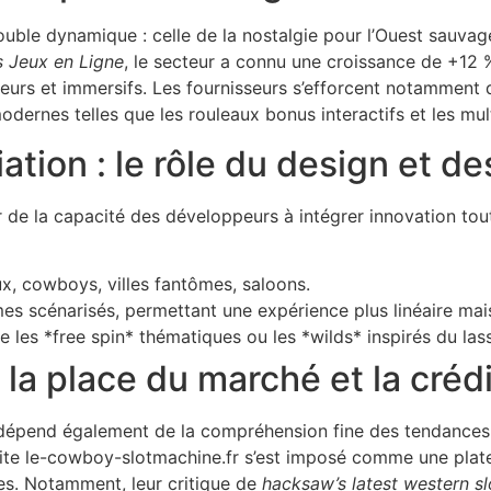
ble dynamique : celle de la nostalgie pour l’Ouest sauvage e
s Jeux en Ligne
, le secteur a connu une croissance de +12
rs et immersifs. Les fournisseurs s’efforcent notamment d
dernes telles que les rouleaux bonus interactifs et les mult
ation : le rôle du design et de
r de la capacité des développeurs à intégrer innovation tou
, cowboys, villes fantômes, saloons.
es scénarisés, permettant une expérience plus linéaire mai
e les *free spin* thématiques ou les *wilds* inspirés du las
 la place du marché et la créd
épend également de la compréhension fine des tendances du
 site le-cowboy-slotmachine.fr s’est imposé comme une pla
es. Notamment, leur critique de
hacksaw’s latest western sl