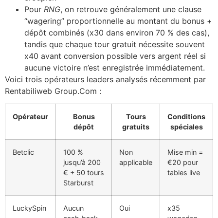
Pour
RNG
, on retrouve généralement une clause
“wagering” proportionnelle au montant du bonus +
dépôt combinés (x30 dans environ 70 % des cas),
tandis que chaque tour gratuit nécessite souvent
x40 avant conversion possible vers argent réel si
aucune victoire n’est enregistrée immédiatement.
Voici trois opérateurs leaders analysés récemment par
Rentabiliweb Group.Com :
Opérateur
Bonus
Tours
Conditions
dépôt
gratuits
spéciales
Betclic
100 %
Non
Mise min =
jusqu’à 200
applicable
€20 pour
€ + 50 tours
tables live
Starburst
Lucky​Spin
Aucun
Oui
x35