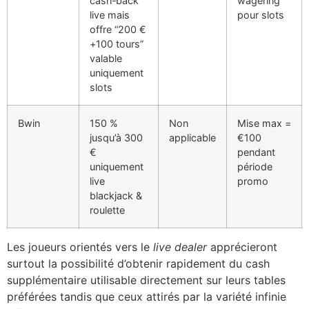
cash‑back
wagering
live mais
pour slots
offre “200 €
+100 tours”
valable
uniquement
slots
Bwin
150 %
Non
Mise max =
jusqu’à 300
applicable
€100
€
pendant
uniquement
période
live
promo
blackjack &
roulette
Les joueurs orientés vers le
live dealer
apprécieront
surtout la possibilité d’obtenir rapidement du cash
supplémentaire utilisable directement sur leurs tables
préférées tandis que ceux attirés par la variété infinie