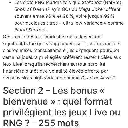
Les slots RNG leaders tels que
Starburst
(NetEnt),
Book of Dead
(Play’n GO) ou
Mega Joker
offrent
souvent entre 96 % et 98 %, voire jusqu’à 99 %
pour quelques titres « ultra‑low‑variance » comme
Blood Suckers
.
Ces écarts restent modestes mais deviennent
significatifs lorsqu’ils s’appliquent sur plusieurs milliers
d’euros misés mensuellement ; ils expliquent pourquoi
certains joueurs privilégiés préfèrent rester fidèles aux
jeux Live lorsqu’ils recherchent surtout stabilité
financière plutôt que volatilité élevée offerte par
certains slots high variance comme
Dead or Alive 2
.
Section 2 – Les bonus «
bienvenue » : quel format
privilégient les jeux Live ou
RNG ? – 255 mots