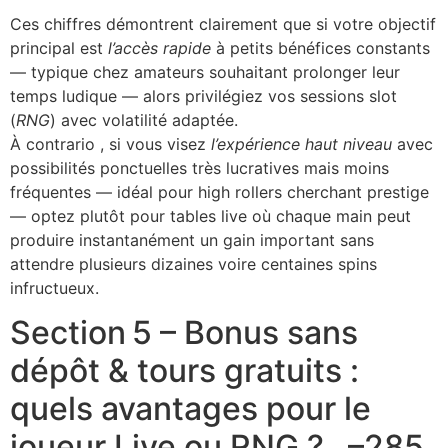
Ces chiffres démontrent clairement que si votre objectif
principal est
l’accès rapide
à petits bénéfices constants
— typique chez amateurs souhaitant prolonger leur
temps ludique — alors privilégiez vos sessions slot
(
RNG
) avec volatilité adaptée.
À contrario , si vous visez
l’expérience haut niveau
avec
possibilités ponctuelles très lucratives mais moins
fréquentes — idéal pour high rollers cherchant prestige
— optez plutôt pour tables live où chaque main peut
produire instantanément un gain important sans
attendre plusieurs dizaines voire centaines spins
infructueux.​
Section 5 – Bonus sans
dépôt & tours gratuits :
quels avantages pour le
joueur Live ou RNG ? –​285​