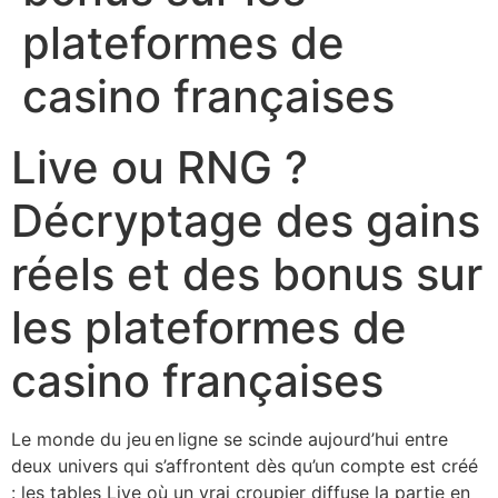
plateformes de
casino françaises
Live ou RNG ?
Décryptage des gains
réels et des bonus sur
les plateformes de
casino françaises
Le monde du jeu en ligne se scinde aujourd’hui entre
deux univers qui s’affrontent dès qu’un compte est créé
: les tables Live où un vrai croupier diffuse la partie en