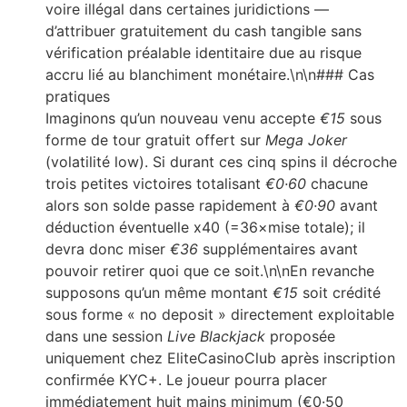
voire illégal dans certaines juridictions —
d’attribuer gratuitement du cash tangible sans
vérification préalable identitaire due au risque
accru lié au blanchiment monétaire.\n\n### Cas
pratiques
Imaginons qu’un nouveau venu accepte
€15
sous
forme de tour gratuit offert sur
Mega Joker
(volatilité low). Si durant ces cinq spins il décroche
trois petites victoires totalisant
€0·60
chacune
alors son solde passe rapidement à
€0·90
avant
déduction éventuelle x40 (=36×mise totale); il
devra donc miser
€36
supplémentaires avant
pouvoir retirer quoi que ce soit.\n\nEn revanche
supposons qu’un même montant
€15
soit crédité
sous forme « no deposit » directement exploitable
dans une session
Live Blackjack
proposée
uniquement chez EliteCasinoClub après inscription
confirmée KYC+. Le joueur pourra placer
immédiatement huit mains minimum (€0·50