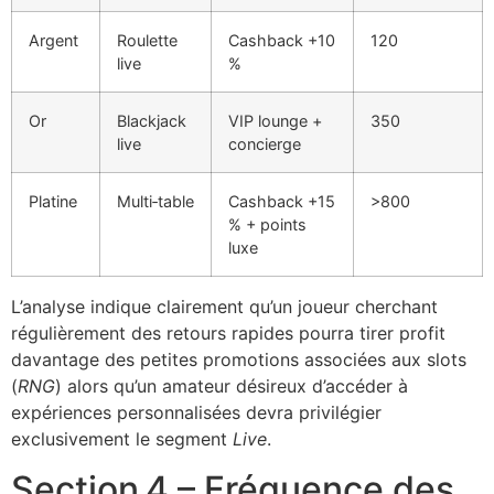
Argent
Roulette
Cashback +10
120
live
%
Or
Blackjack
VIP lounge +
350
live
concierge
Platine
Multi‑table
Cashback +15
>800
% + points
luxe
L’analyse indique clairement qu’un joueur cherchant
régulièrement des retours rapides pourra tirer profit
davantage des petites promotions associées aux slots
(
RNG
) alors qu’un amateur désireux d’accéder à
expériences personnalisées devra privilégier
exclusivement le segment
Live
.
Section 4 – Fréquence des