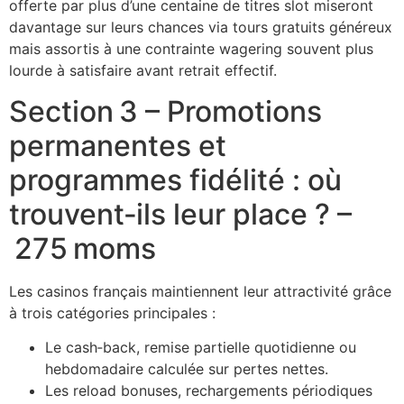
offerte par plus d’une centaine de titres slot miseront
davantage sur leurs chances via tours gratuits généreux
mais assortis à une contrainte wagering souvent plus
lourde à satisfaire avant retrait effectif.​
Section 3 – Promotions
permanentes et
programmes fidélité : où
trouvent‑ils leur place ? –
275 moms
Les casinos français maintiennent leur attractivité grâce
à trois catégories principales :
Le cash‑back, remise partielle quotidienne ou
hebdomadaire calculée sur pertes nettes.
Les reload bonuses, rechargements périodiques