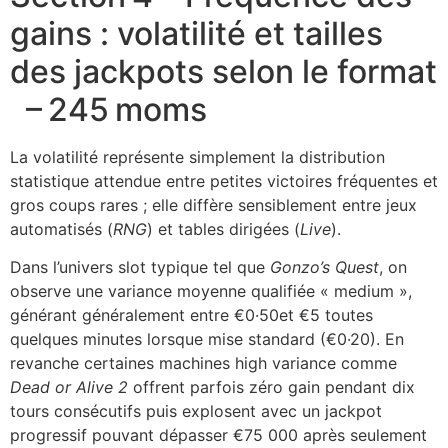
gains : volatilité et tailles
des jackpots selon le format
– 245 moms
La volatilité représente simplement la distribution
statistique attendue entre petites victoires fréquentes et
gros coups rares ; elle diffère sensiblement entre jeux
automatisés (
RNG
) et tables dirigées (
Live
).
Dans l’univers slot typique tel que
Gonzo’s Quest
, on
observe une variance moyenne qualifiée « medium »,
générant généralement entre €0·50et €5 toutes
quelques minutes lorsque mise standard (€0·20). En
revanche certaines machines high variance comme
Dead or Alive 2
offrent parfois zéro gain pendant dix
tours consécutifs puis explosent avec un jackpot
progressif pouvant dépasser €75 000 après seulement