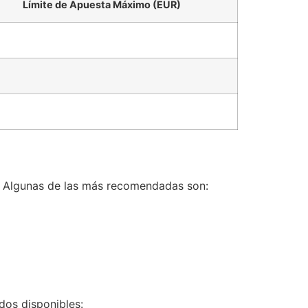
Límite de Apuesta Máximo (EUR)
s. Algunas de las más recomendadas son:
dos disponibles: