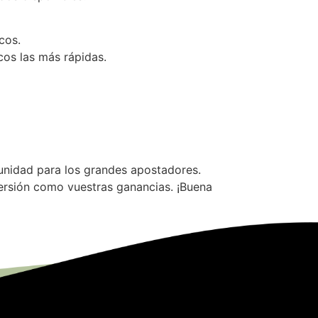
cos.
cos las más rápidas.
tunidad para los grandes apostadores.
versión como vuestras ganancias. ¡Buena