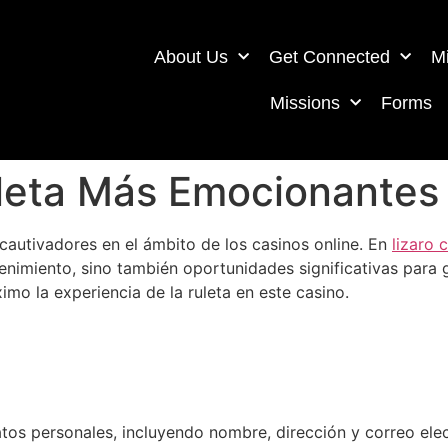
About Us
Get Connected
Mi
Missions
Forms
eta Más Emocionantes e
 cautivadores en el ámbito de los casinos online. En
lizaro 
tenimiento, sino también oportunidades significativas para
mo la experiencia de la ruleta en este casino.
tos personales, incluyendo nombre, dirección y correo elec