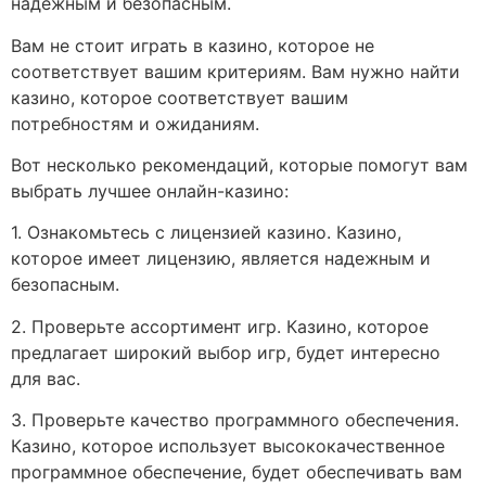
надежным и безопасным.
Вам не стоит играть в казино, которое не
соответствует вашим критериям. Вам нужно найти
казино, которое соответствует вашим
потребностям и ожиданиям.
Вот несколько рекомендаций, которые помогут вам
выбрать лучшее онлайн-казино:
1. Ознакомьтесь с лицензией казино. Казино,
которое имеет лицензию, является надежным и
безопасным.
2. Проверьте ассортимент игр. Казино, которое
предлагает широкий выбор игр, будет интересно
для вас.
3. Проверьте качество программного обеспечения.
Казино, которое использует высококачественное
программное обеспечение, будет обеспечивать вам