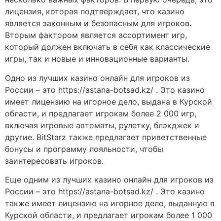
лицензия, которая подтверждает, что казино
является законным и безопасным для игроков.
Вторым фактором является ассортимент игр,
который должен включать в себя как классические
игры, так и новые и инновационные варианты.
Одно из лучших казино онлайн для игроков из
России – это https://astana-botsad.kz/ . Это казино
имеет лицензию на игорное дело, выдана в Курской
области, и предлагает игрокам более 2 000 игр,
включая игровые автоматы, рулетку, блэкджек и
другие. BitStarz также предлагает приветственные
бонусы и программу лояльности, чтобы
заинтересовать игроков.
Еще одним из лучших казино онлайн для игроков из
России – это https://astana-botsad.kz/ . Это казино
также имеет лицензию на игорное дело, выданную в
Курской области, и предлагает игрокам более 1 000