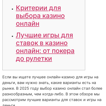
Критерии для
выбора казино
онлайн
Лучшие игры для
ставок в казино
онлайн: от покера
до рулетки
Если вы ищете лучшее онлайн-казино для игры на
деньги, вам нужно знать, какие варианты есть на
рынке. В 2025 году выбор казино онлайн стал более
разнообразным, чем когда-либо. В этом обзоре мы
рассмотрим лучшие варианты для ставок и игры на
деньги.