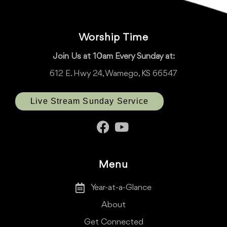
Worship Time
Join Us at 10am Every Sunday at:
612 E. Hwy 24, Wamego, KS 66547
Live Stream Sunday Service
Menu
Year-at-a-Glance
About
Get Connected