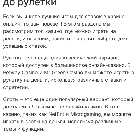
до рулетки
Если вы ищете лучшие игры для ставок в казино
онлайн, то вам повезет! В этом разделе мы
рассмотрим топ казино, где можно играть на
деньги, и выясним, какие игры стоит выбрать для
успешных ставок.
Рулетка – это еще один классический вариант,
который доступен в большинстве онлайн-казино. В
Betway Casino и Mr Green Casino вы можете играть в
рулетку на деньги, используя различные ставки и
стратегии.
Слоты – это еще один популярный вариант, который
доступен в большинстве онлайн-казино. В топ
казино, таких как NetEnt и Microgaming, вы можете
играть в слоты на деньги, используя различные
темы и функции.