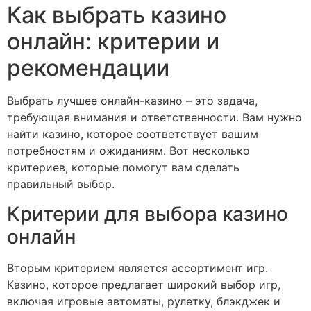
Как выбрать казино
онлайн: критерии и
рекомендации
Выбрать лучшее онлайн-казино – это задача,
требующая внимания и ответственности. Вам нужно
найти казино, которое соответствует вашим
потребностям и ожиданиям. Вот несколько
критериев, которые помогут вам сделать
правильный выбор.
Критерии для выбора казино
онлайн
Вторым критерием является ассортимент игр.
Казино, которое предлагает широкий выбор игр,
включая игровые автоматы, рулетку, блэкджек и