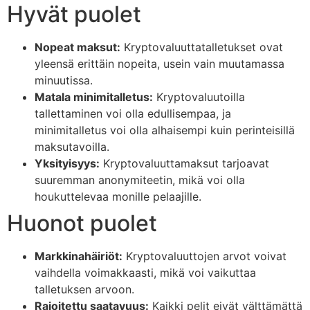
Hyvät puolet
Nopeat maksut:
Kryptovaluuttatalletukset ovat
yleensä erittäin nopeita, usein vain muutamassa
minuutissa.
Matala minimitalletus:
Kryptovaluutoilla
tallettaminen voi olla edullisempaa, ja
minimitalletus voi olla alhaisempi kuin perinteisillä
maksutavoilla.
Yksityisyys:
Kryptovaluuttamaksut tarjoavat
suuremman anonymiteetin, mikä voi olla
houkuttelevaa monille pelaajille.
Huonot puolet
Markkinahäiriöt:
Kryptovaluuttojen arvot voivat
vaihdella voimakkaasti, mikä voi vaikuttaa
talletuksen arvoon.
Rajoitettu saatavuus:
Kaikki pelit eivät välttämättä