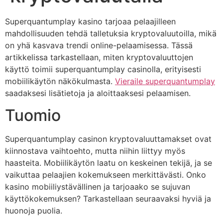
Superquantumplay kasino tarjoaa pelaajilleen
mahdollisuuden tehdä talletuksia kryptovaluutoilla, mikä
on yhä kasvava trendi online-pelaamisessa. Tässä
artikkelissa tarkastellaan, miten kryptovaluuttojen
käyttö toimii superquantumplay casinolla, erityisesti
mobiilikäytön näkökulmasta.
Vieraile superquantumplay
saadaksesi lisätietoja ja aloittaaksesi pelaamisen.
Tuomio
Superquantumplay casinon kryptovaluuttamakset ovat
kiinnostava vaihtoehto, mutta niihin liittyy myös
haasteita. Mobiilikäytön laatu on keskeinen tekijä, ja se
vaikuttaa pelaajien kokemukseen merkittävästi. Onko
kasino mobiiliystävällinen ja tarjoaako se sujuvan
käyttökokemuksen? Tarkastellaan seuraavaksi hyviä ja
huonoja puolia.