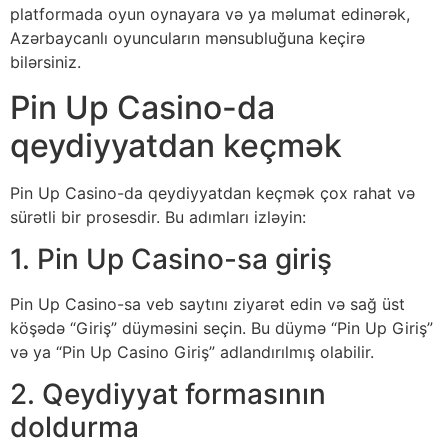
platformada oyun oynayara və ya məlumat edinərək,
Azərbaycanlı oyuncuların mənsubluğuna keçirə
bilərsiniz.
Pin Up Casino-da
qeydiyyatdan keçmək
Pin Up Casino-da qeydiyyatdan keçmək çox rahat və
sürətli bir prosesdir. Bu adımları izləyin:
1. Pin Up Casino-sa giriş
Pin Up Casino-sa veb saytını ziyarət edin və sağ üst
köşədə “Giriş” düyməsini seçin. Bu düymə “Pin Up Giriş”
və ya “Pin Up Casino Giriş” adlandırılmış olabilir.
2. Qeydiyyat formasının
doldurma