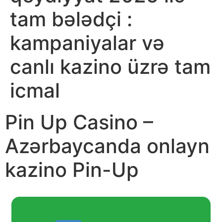
tam bələdçi :
kampaniyalar və
canlı kazino üzrə tam
icmal
Pin Up Casino –
Azərbaycanda onlayn
kazino Pin-Up