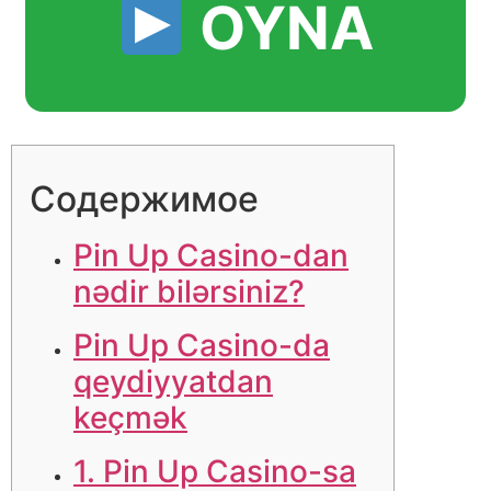
OYNA
Содержимое
Pin Up Casino-dan
nədir bilərsiniz?
Pin Up Casino-da
qeydiyyatdan
keçmək
1. Pin Up Casino-sa