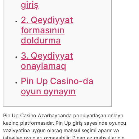
giriş
2. Qeydiyyat
formasının
doldurma
3. Qeydiyyat
onaylamaq
Pin Up Casino-da
oyun oynayın
Pin Up Casino Azərbaycanda populyarlaşan onlayn
kazino platformasıdır. Pin Up giriş sayesinde oyunçu
vəziyyətinə uyğun olaraq məhsul seçimi aparır və
istəyilən oyunları oynayabilir. Pinap az məhsullarının