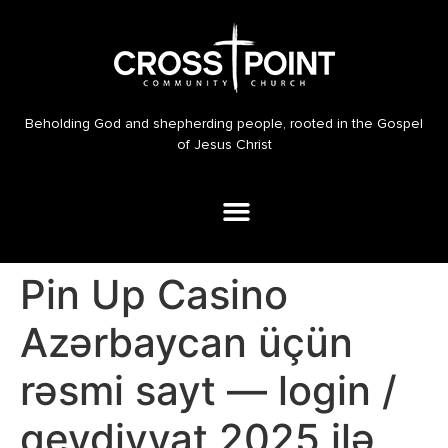
Beholding God and shepherding people, rooted in the Gospel
of Jesus Christ
Pin Up Casino
Azərbaycan üçün
rəsmi sayt — login /
qeydiyyat 2025 ilə