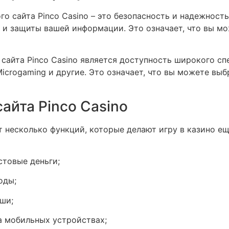
о сайта Pinco Casino – это безопасность и надежност
 и защиты вашей информации. Это означает, что вы мож
йта Pinco Casino является доступность широкого спе
icrogaming и другие. Это означает, что вы можете выбр
айта Pinco Casino
т несколько функций, которые делают игру в казино ещ
стовые деньги;
оды;
ши;
а мобильных устройствах;