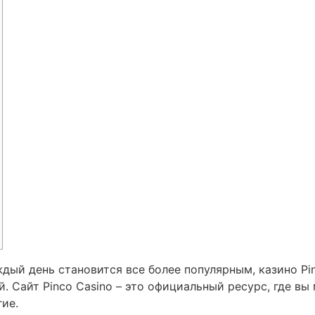
ждый день становится все более популярным, казино Pi
. Сайт Pinco Casino – это официальный ресурс, где вы
гие.