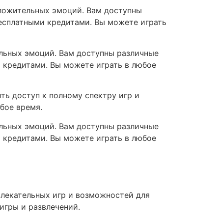
положительных эмоций. Вам доступны
есплатными кредитами. Вы можете играть
тельных эмоций. Вам доступны различные
 кредитами. Вы можете играть в любое
ть доступ к полному спектру игр и
бое время.
тельных эмоций. Вам доступны различные
 кредитами. Вы можете играть в любое
влекательных игр и возможностей для
 игры и развлечений.