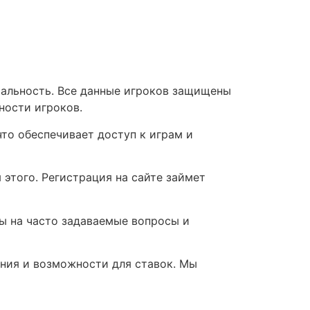
иальность. Все данные игроков защищены
ности игроков.
что обеспечивает доступ к играм и
 этого. Регистрация на сайте займет
ты на часто задаваемые вопросы и
ения и возможности для ставок. Мы