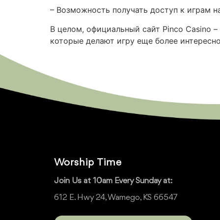
– Возможность получать доступ к играм н
В целом, официальный сайт Pinco Casino –
которые делают игру еще более интересно
Worship Time
Join Us at 10am Every Sunday at:
612 E. Hwy 24, Wamego, KS 66547