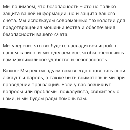
Мы понимаем, что безопасность – это не только
защита вашей информации, но и защита вашего
счета. Мы используем современные технологии для
предотвращения мошенничества и обеспечения
безопасности вашего счета.
Мы уверены, что вы будете насладиться игрой в
нашем казино, и мы сделаем все, чтобы обеспечить
вам максимальное удобство и безопасность.
Важно: Мы рекомендуем вам всегда проверять свои
аккаунт и пароль, а также быть внимательными при
проведении транзакций. Если у вас возникнут
вопросы или проблемы, пожалуйста, свяжитесь с
нами, и мы будем рады помочь вам.