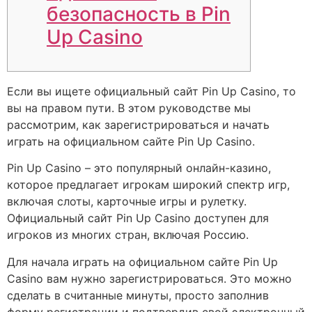
безопасность в Pin
Up Casino
Если вы ищете официальный сайт Pin Up Casino, то
вы на правом пути. В этом руководстве мы
рассмотрим, как зарегистрироваться и начать
играть на официальном сайте Pin Up Casino.
Pin Up Casino – это популярный онлайн-казино,
которое предлагает игрокам широкий спектр игр,
включая слоты, карточные игры и рулетку.
Официальный сайт Pin Up Casino доступен для
игроков из многих стран, включая Россию.
Для начала играть на официальном сайте Pin Up
Casino вам нужно зарегистрироваться. Это можно
сделать в считанные минуты, просто заполнив
форму регистрации и подтвердив свой электронный