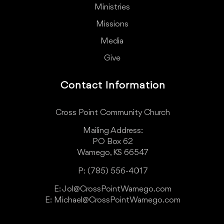
Ministries
Missions
Media
Give
Contact Information
Cross Point Community Church
Mailing Address:
PO Box 62
Wamego, KS 66547
P: (785) 556-4017
E: Jol@CrossPointWamego.com
E: Michael@CrossPointWamego.com