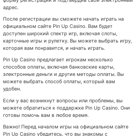
адрес.
После регистрации вы сможете начать играть на
официальном сайте Pin Up Casino. Вам будет
доступен широкий спектр игр, включая слоты,
карточные игры и рулетку. Вы можете выбрать игру,
которая вам понравится, и начать играть.
Pin Up Casino предлагает игрокам несколько
способов оплаты, включая банковские карты,
электронные деньги и другие методы оплаты. Вы
можете выбрать способ оплаты, который вам
удобен.
Если у вас возникнут вопросы или проблемы, вы
можете обратиться к поддержке Pin Up Casino. Они
готовы помочь вам в любое время.
Важно! Перед началом игры на официальном сайте
Pin Up Casino убедитесь, что вы знакомы с