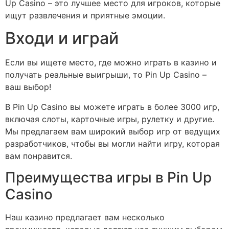
Up Casino – это лучшее место для игроков, которые
ищут развлечения и приятные эмоции.
Входи и играй
Если вы ищете место, где можно играть в казино и
получать реальные выигрыши, то Pin Up Casino –
ваш выбор!
В Pin Up Casino вы можете играть в более 3000 игр,
включая слоты, карточные игры, рулетку и другие.
Мы предлагаем вам широкий выбор игр от ведущих
разработчиков, чтобы вы могли найти игру, которая
вам понравится.
Преимущества игры в Pin Up
Casino
Наш казино предлагает вам несколько