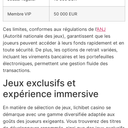
Membre VIP
50 000 EUR
Ces limites, conformes aux régulations de l’
ANJ
(Autorité nationale des jeux), garantissent que les
joueurs peuvent accéder à leurs fonds rapidement et en
toute sécurité. De plus, les options de retrait variées,
incluant les virements bancaires et les portefeuilles
électroniques, permettent une gestion fluide des
transactions.
Jeux exclusifs et
expérience immersive
En matière de sélection de jeux, lichibet casino se
démarque avec une gamme diversifiée adaptée aux
goûts des joueurs exigeants. Vous trouverez des titres