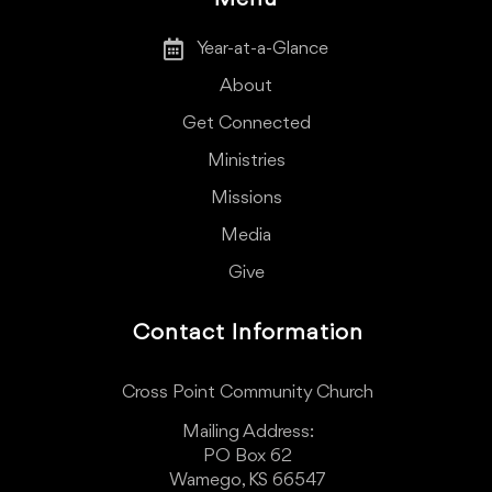
Year-at-a-Glance
About
Get Connected
Ministries
Missions
Media
Give
Contact Information
Cross Point Community Church
Mailing Address:
PO Box 62
Wamego, KS 66547