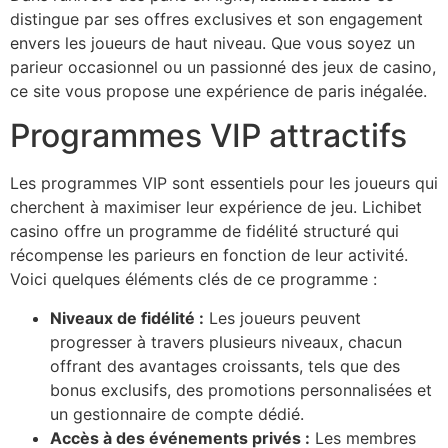
distingue par ses offres exclusives et son engagement
envers les joueurs de haut niveau. Que vous soyez un
parieur occasionnel ou un passionné des jeux de casino,
ce site vous propose une expérience de paris inégalée.
Programmes VIP attractifs
Les programmes VIP sont essentiels pour les joueurs qui
cherchent à maximiser leur expérience de jeu. Lichibet
casino offre un programme de fidélité structuré qui
récompense les parieurs en fonction de leur activité.
Voici quelques éléments clés de ce programme :
Niveaux de fidélité :
Les joueurs peuvent
progresser à travers plusieurs niveaux, chacun
offrant des avantages croissants, tels que des
bonus exclusifs, des promotions personnalisées et
un gestionnaire de compte dédié.
Accès à des événements privés :
Les membres