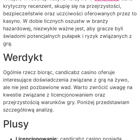
krytyczny recenzent, skupię się na przejrzystości,
bezpieczeństwie oraz uczciwości oferowanych przez to
kasyno. W dobie licznych oszustw w branży
hazardowej, niezwykle ważne jest, aby gracze byli
świadomi potencjalnych pułapek i ryzyk związanych z
grą.
Werdykt
Ogólnie rzecz biorąc, candicabz casino oferuje
interesujące doświadczenia związane z grą na żywo,
ale nie jest pozbawione wad. Warto zwrócić uwagę na
kwestie związane z licencjonowaniem oraz
przejrzystością warunków gry. Poniżej przedstawiam
szczegółową analizę.
Plusy
Licencjonowanie:
candicabz casino posiada