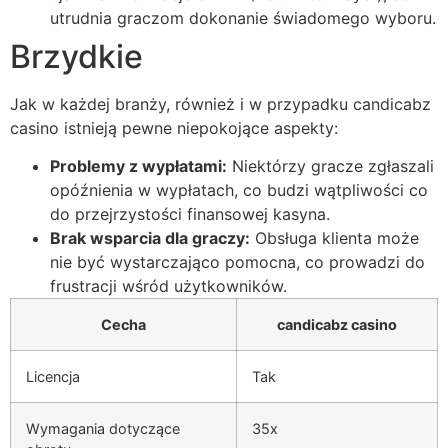
utrudnia graczom dokonanie świadomego wyboru.
Brzydkie
Jak w każdej branży, również i w przypadku candicabz
casino istnieją pewne niepokojące aspekty:
Problemy z wypłatami:
Niektórzy gracze zgłaszali
opóźnienia w wypłatach, co budzi wątpliwości co
do przejrzystości finansowej kasyna.
Brak wsparcia dla graczy:
Obsługa klienta może
nie być wystarczająco pomocna, co prowadzi do
frustracji wśród użytkowników.
Cecha
candicabz casino
Licencja
Tak
Wymagania dotyczące
35x