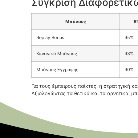
Σύγκριση Διαφορετικ
Μπόνους
R
Replay Bonus
95%
Κανονικό Μπόνους
93%
Μπόνους Εγγραφής
90%
Για τους έμπειρους παίκτες, η στρατηγική κ
Αξιολογώντας τα θετικά και τα αρνητικά, μπ