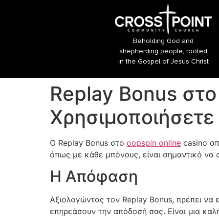
Beholding God and
shepherding people, rooted
in the Gospel of Jesus Christ
Replay Bonus στο
Χρησιμοποιήσετε
Ο Replay Bonus στο
oopspin online
casino απ
όπως με κάθε μπόνους, είναι σημαντικό να 
Η Απόφαση
Αξιολογώντας τον Replay Bonus, πρέπει να 
επηρεάσουν την απόδοσή σας. Είναι μια καλή