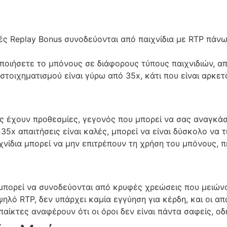
ς Replay Bonus συνοδεύονται από παιχνίδια με RTP πάν
οιήσετε το μπόνους σε διάφορους τύπους παιχνιδιών, απ
στοιχηματισμού είναι γύρω από 35x, κάτι που είναι αρκετ
 έχουν προθεσμίες, γεγονός που μπορεί να σας αναγκάσει
 35x απαιτήσεις είναι καλές, μπορεί να είναι δύσκολο να
νίδια μπορεί να μην επιτρέπουν τη χρήση του μπόνους, πε
πορεί να συνοδεύονται από κρυφές χρεώσεις που μειώνο
ηλό RTP, δεν υπάρχει καμία εγγύηση για κέρδη, και οι απ
παίκτες αναφέρουν ότι οι όροι δεν είναι πάντα σαφείς, ο