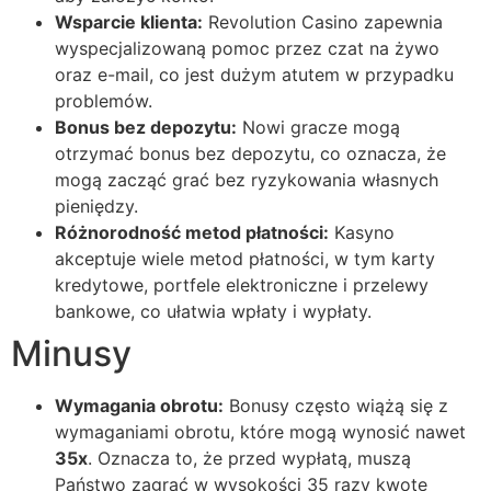
Wsparcie klienta:
Revolution Casino zapewnia
wyspecjalizowaną pomoc przez czat na żywo
oraz e-mail, co jest dużym atutem w przypadku
problemów.
Bonus bez depozytu:
Nowi gracze mogą
otrzymać bonus bez depozytu, co oznacza, że
mogą zacząć grać bez ryzykowania własnych
pieniędzy.
Różnorodność metod płatności:
Kasyno
akceptuje wiele metod płatności, w tym karty
kredytowe, portfele elektroniczne i przelewy
bankowe, co ułatwia wpłaty i wypłaty.
Minusy
Wymagania obrotu:
Bonusy często wiążą się z
wymaganiami obrotu, które mogą wynosić nawet
35x
. Oznacza to, że przed wypłatą, muszą
Państwo zagrać w wysokości 35 razy kwotę