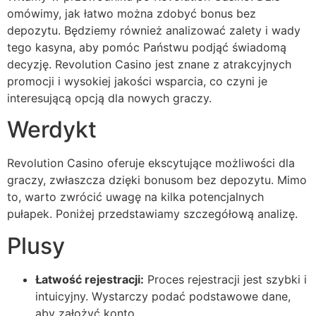
omówimy, jak łatwo można zdobyć bonus bez
depozytu. Będziemy również analizować zalety i wady
tego kasyna, aby pomóc Państwu podjąć świadomą
decyzję. Revolution Casino jest znane z atrakcyjnych
promocji i wysokiej jakości wsparcia, co czyni je
interesującą opcją dla nowych graczy.
Werdykt
Revolution Casino oferuje ekscytujące możliwości dla
graczy, zwłaszcza dzięki bonusom bez depozytu. Mimo
to, warto zwrócić uwagę na kilka potencjalnych
pułapek. Poniżej przedstawiamy szczegółową analizę.
Plusy
Łatwość rejestracji:
Proces rejestracji jest szybki i
intuicyjny. Wystarczy podać podstawowe dane,
aby założyć konto.