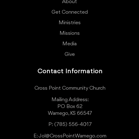
About
Get Connected
Ministries
Missions
Media
Give
Contact Information
Cross Point Community Church
Mailing Address:
PO Box 62
Wamego, KS 66547
P: (785) 556-4017
E: Jol@CrossPointWamego.com