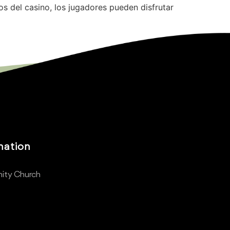
s del casino, los jugadores pueden disfrutar
mation
ity Church