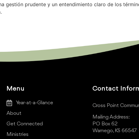
a gestión prudente y un entendimiento claro de los término
.
Menu
Contact Infor
Year-at-a-Glance
Cross Point Commun
About
Mailing Address:
PO Box 62
Get Connected
Wamego, KS 66547
Ministries