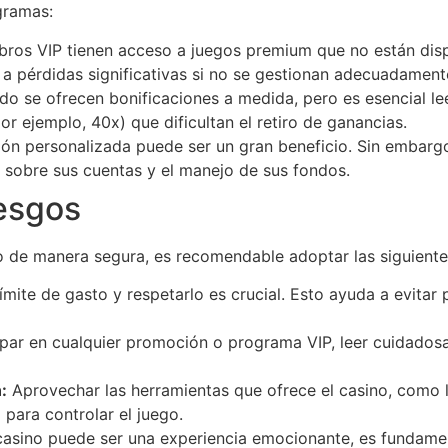
gramas:
os VIP tienen acceso a juegos premium que no están dispo
 a pérdidas significativas si no se gestionan adecuadament
o se ofrecen bonificaciones a medida, pero es esencial le
or ejemplo, 40x) que dificultan el retiro de ganancias.
ón personalizada puede ser un gran beneficio. Sin embargo
s sobre sus cuentas y el manejo de sus fondos.
esgos
no de manera segura, es recomendable adoptar las siguiente
límite de gasto y respetarlo es crucial. Esto ayuda a evitar 
ipar en cualquier promoción o programa VIP, leer cuidados
:
Aprovechar las herramientas que ofrece el casino, como lo
para controlar el juego.
casino puede ser una experiencia emocionante, es fundamen