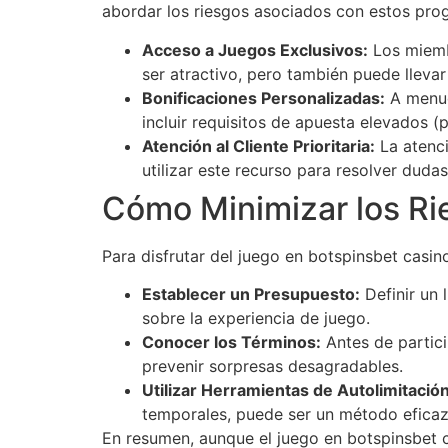
abordar los riesgos asociados con estos pro
Acceso a Juegos Exclusivos:
Los miembr
ser atractivo, pero también puede llevar
Bonificaciones Personalizadas:
A menud
incluir requisitos de apuesta elevados (p
Atención al Cliente Prioritaria:
La atenci
utilizar este recurso para resolver duda
Cómo Minimizar los Ri
Para disfrutar del juego en botspinsbet casi
Establecer un Presupuesto:
Definir un 
sobre la experiencia de juego.
Conocer los Términos:
Antes de partic
prevenir sorpresas desagradables.
Utilizar Herramientas de Autolimitación
temporales, puede ser un método eficaz 
En resumen, aunque el juego en botspinsbet 