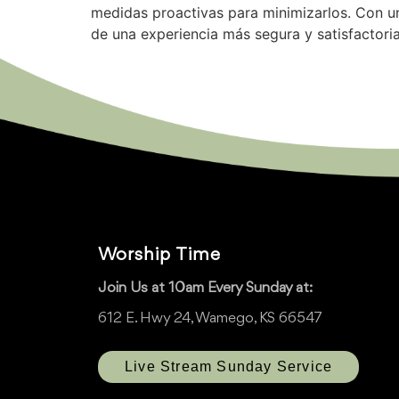
medidas proactivas para minimizarlos. Con un
de una experiencia más segura y satisfactoria
Worship Time
Join Us at 10am Every Sunday at:
612 E. Hwy 24, Wamego, KS 66547
Live Stream Sunday Service