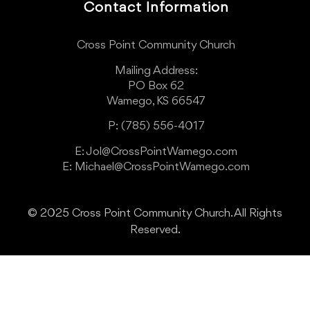
Contact Information
Cross Point Community Church
Mailing Address:
PO Box 62
Wamego, KS 66547
P: (785) 556-4017
E: Jol@CrossPointWamego.com
E: Michael@CrossPointWamego.com
© 2025 Cross Point Community Church. All Rights
Reserved.