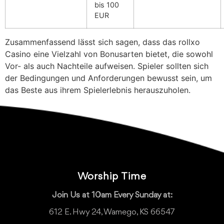
bis 100
EUR
Zusammenfassend lässt sich sagen, dass das rollxo
Casino eine Vielzahl von Bonusarten bietet, die sowohl
Vor- als auch Nachteile aufweisen. Spieler sollten sich
der Bedingungen und Anforderungen bewusst sein, um
das Beste aus ihrem Spielerlebnis herauszuholen.
Worship Time
Join Us at 10am Every Sunday at:
612 E. Hwy 24, Wamego, KS 66547