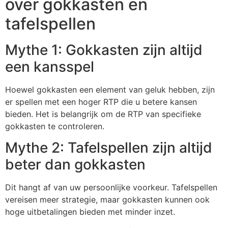
over gokkasten en
tafelspellen
Mythe 1: Gokkasten zijn altijd
een kansspel
Hoewel gokkasten een element van geluk hebben, zijn
er spellen met een hoger RTP die u betere kansen
bieden. Het is belangrijk om de RTP van specifieke
gokkasten te controleren.
Mythe 2: Tafelspellen zijn altijd
beter dan gokkasten
Dit hangt af van uw persoonlijke voorkeur. Tafelspellen
vereisen meer strategie, maar gokkasten kunnen ook
hoge uitbetalingen bieden met minder inzet.