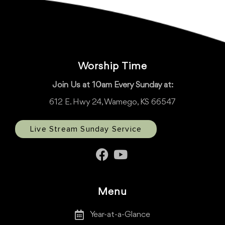
Worship Time
Join Us at 10am Every Sunday at:
612 E. Hwy 24, Wamego, KS 66547
Live Stream Sunday Service
Menu
Year-at-a-Glance