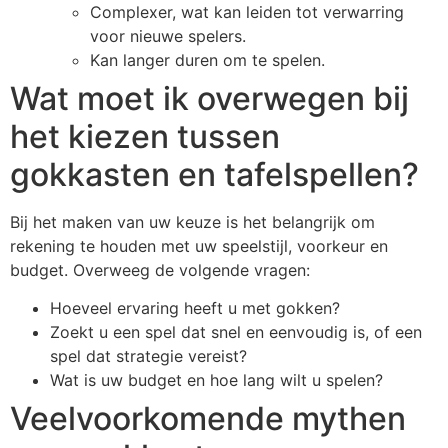
Complexer, wat kan leiden tot verwarring
voor nieuwe spelers.
Kan langer duren om te spelen.
Wat moet ik overwegen bij
het kiezen tussen
gokkasten en tafelspellen?
Bij het maken van uw keuze is het belangrijk om
rekening te houden met uw speelstijl, voorkeur en
budget. Overweeg de volgende vragen:
Hoeveel ervaring heeft u met gokken?
Zoekt u een spel dat snel en eenvoudig is, of een
spel dat strategie vereist?
Wat is uw budget en hoe lang wilt u spelen?
Veelvoorkomende mythen