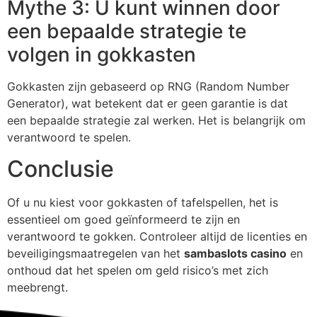
Mythe 3: U kunt winnen door
een bepaalde strategie te
volgen in gokkasten
Gokkasten zijn gebaseerd op RNG (Random Number
Generator), wat betekent dat er geen garantie is dat
een bepaalde strategie zal werken. Het is belangrijk om
verantwoord te spelen.
Conclusie
Of u nu kiest voor gokkasten of tafelspellen, het is
essentieel om goed geïnformeerd te zijn en
verantwoord te gokken. Controleer altijd de licenties en
beveiligingsmaatregelen van het
sambaslots casino
en
onthoud dat het spelen om geld risico’s met zich
meebrengt.