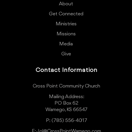
About
Get Connected
Ministries
Missions
Media
Give
Contact Information
Cross Point Community Church
Mailing Address:
PO Box 62
Wamego, KS 66547
P: (785) 556-4017
E: Jol@CrossPointWamego.com