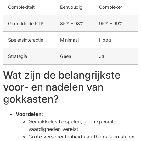
Complexiteit
Eenvoudig
Complexer
Gemiddelde RTP
85% – 98%
95% – 99%
Spelersinteractie
Minimaal
Hoog
Strategie
Geen
Ja
Wat zijn de belangrijkste
voor- en nadelen van
gokkasten?
Voordelen:
Gemakkelijk te spelen, geen speciale
vaardigheden vereist.
Grote verscheidenheid aan thema’s en stijlen.