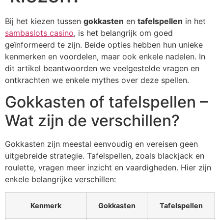
Bij het kiezen tussen
gokkasten
en
tafelspellen
in het
sambaslots casino
, is het belangrijk om goed
geïnformeerd te zijn. Beide opties hebben hun unieke
kenmerken en voordelen, maar ook enkele nadelen. In
dit artikel beantwoorden we veelgestelde vragen en
ontkrachten we enkele mythes over deze spellen.
Gokkasten of tafelspellen –
Wat zijn de verschillen?
Gokkasten zijn meestal eenvoudig en vereisen geen
uitgebreide strategie. Tafelspellen, zoals blackjack en
roulette, vragen meer inzicht en vaardigheden. Hier zijn
enkele belangrijke verschillen:
Kenmerk
Gokkasten
Tafelspellen