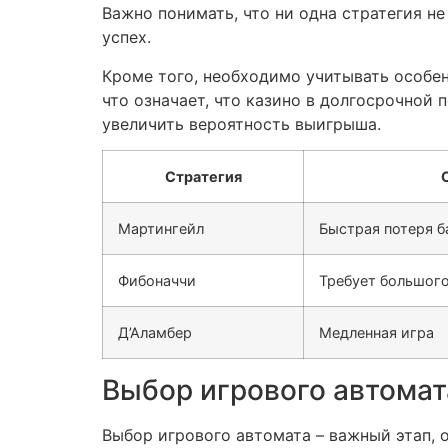
Важно понимать, что ни одна стратегия н
успех.
Кроме того, необходимо учитывать особен
что означает, что казино в долгосрочной
увеличить вероятность выигрыша.
Стратегия
Мартингейл
Быстрая потеря б
Фибоначчи
Требует большого
Д’Аламбер
Медленная игра
Выбор игрового автомата
Выбор игрового автомата – важный этап,