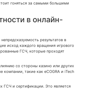
стоит гоняться за самыми большими
тности в онлайн-
 непредсказуемость результатов в
ющие исход каждого вращения игрового
ированные ГСЧ, которые проходят
влиянию со стороны казино или других
е компании, такие как eCOGRA и iTech
х ГСЧ и сертификации. Это является