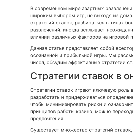
В современном мире азартных развлечений
широким выбором игр, не выходя из дома.
стратегий ставок, разбираться в типах б
развлечений, иногда всплывает неожидан
влиянии различных факторов на игровой п
Данная статья представляет собой всест
осознанной и прибыльной игры. Мы рассм
чисел, обсудим эффективные стратегии ст
Стратегии ставок в о
Стратегии ставок играют ключевую роль в 
разработать и придерживаться определенн
чтобы минимизировать риски и ознакомит
принципов работы казино, можно переход
предпочтения.
Существует множество стратегий ставок, 