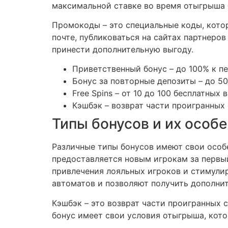
максимальной ставке во время отыгрыша 
Промокоды – это специальные коды, кото
почте, публиковаться на сайтах партнеро
принести дополнительную выгоду.
Приветственный бонус – до 100% к п
Бонус за повторные депозиты – до 
Free Spins – от 10 до 100 бесплатных
Кэшбэк – возврат части проигранных
Типы бонусов и их особ
Различные типы бонусов имеют свои особ
предоставляется новым игрокам за первый
привлечения лояльных игроков и стимулир
автоматов и позволяют получить дополнит
Кэшбэк – это возврат части проигранных 
бонус имеет свои условия отыгрыша, кото