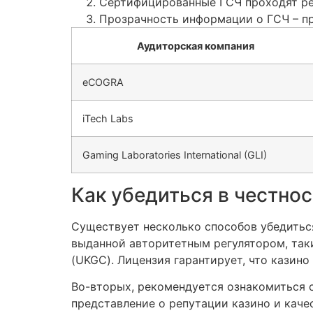
Сертифицированные ГСЧ проходят ре
Прозрачность информации о ГСЧ – пр
Аудиторская компания
eCOGRA
iTech Labs
Gaming Laboratories International (GLI)
Как убедиться в честно
Существует несколько способов убедиться
выданной авторитетным регулятором, так
(UKGC). Лицензия гарантирует, что казин
Во-вторых, рекомендуется ознакомиться с
представление о репутации казино и каче