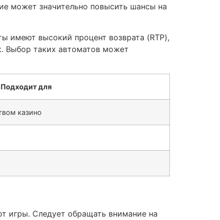
ние может значительно повысить шансы на
ты имеют высокий процент возврата (RTP),
к. Выбор таких автоматов может
Подходит для
твом казино
т игры. Следует обращать внимание на