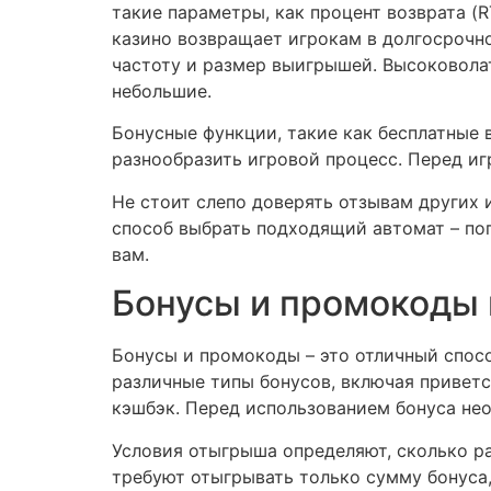
такие параметры, как процент возврата (R
казино возвращает игрокам в долгосрочно
частоту и размер выигрышей. Высоковолат
небольшие.
Бонусные функции, такие как бесплатные
разнообразить игровой процесс. Перед и
Не стоит слепо доверять отзывам других 
способ выбрать подходящий автомат – поп
вам.
Бонусы и промокоды 
Бонусы и промокоды – это отличный спосо
различные типы бонусов, включая приветс
кэшбэк. Перед использованием бонуса не
Условия отыгрыша определяют, сколько р
требуют отыгрывать только сумму бонуса,