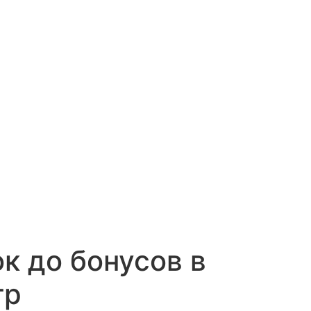
к до бонусов в
гр