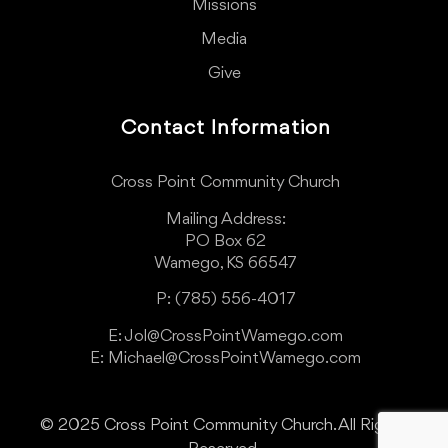
Missions
Media
Give
Contact Information
Cross Point Community Church
Mailing Address:
PO Box 62
Wamego, KS 66547
P: (785) 556-4017
E: Jol@CrossPointWamego.com
E: Michael@CrossPointWamego.com
© 2025 Cross Point Community Church. All Rights