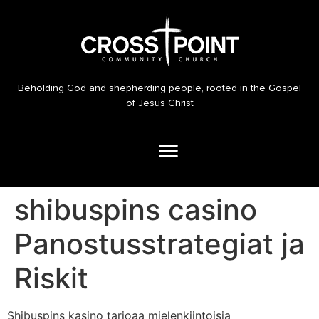
Beholding God and shepherding people, rooted in the Gospel
of Jesus Christ
shibuspins casino
Panostusstrategiat ja
Riskit
Shibuspins kasino tarjoaa mielenkiintoisia