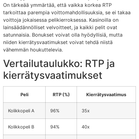
On tärkeää ymmärtää, että vaikka korkea RTP
tarkoittaa parempia voittomahdollisuuksia, se ei takaa
voittoja jokaisessa pelikierroksessa. Kasinoilla on
lainsäädännölliset velvoitteet, ja kaikki pelit ovat
satunnaisia. Bonukset voivat olla hyödyllisiä, mutta
niiden kierrätysvaatimukset voivat tehdä niistä
vähemmän houkuttelevia.
Vertailutaulukko: RTP ja
kierrätysvaatimukset
Peli
RTP (%)
Kierrätysvaatimus
Kolikkopeli A
96%
35x
Kolikkopeli B
94%
40x