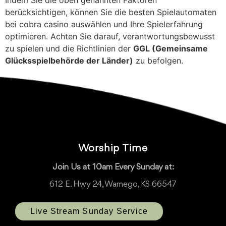
Indem Sie die oben genannten Faktoren
berücksichtigen, können Sie die besten Spielautomaten
bei cobra casino auswählen und Ihre Spielerfahrung
optimieren. Achten Sie darauf, verantwortungsbewusst
zu spielen und die Richtlinien der
GGL (Gemeinsame
Glücksspielbehörde der Länder)
zu befolgen.
Worship Time
Join Us at 10am Every Sunday at:
612 E. Hwy 24, Wamego, KS 66547
Live Stream Sunday Service