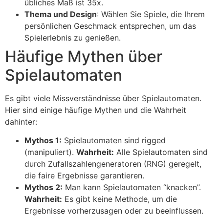
übliches Maß ist 35x.
Thema und Design
: Wählen Sie Spiele, die Ihrem
persönlichen Geschmack entsprechen, um das
Spielerlebnis zu genießen.
Häufige Mythen über
Spielautomaten
Es gibt viele Missverständnisse über Spielautomaten.
Hier sind einige häufige Mythen und die Wahrheit
dahinter:
Mythos 1:
Spielautomaten sind rigged
(manipuliert).
Wahrheit:
Alle Spielautomaten sind
durch Zufallszahlengeneratoren (RNG) geregelt,
die faire Ergebnisse garantieren.
Mythos 2:
Man kann Spielautomaten “knacken”.
Wahrheit:
Es gibt keine Methode, um die
Ergebnisse vorherzusagen oder zu beeinflussen.