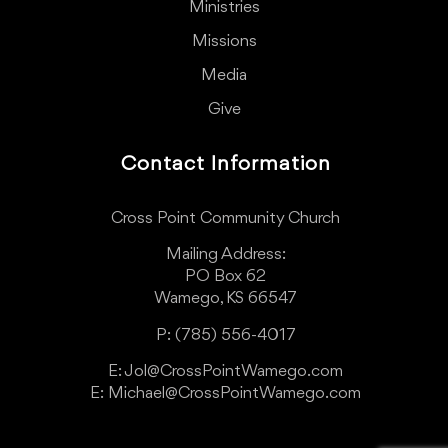
Ministries
Missions
Media
Give
Contact Information
Cross Point Community Church
Mailing Address:
PO Box 62
Wamego, KS 66547
P: (785) 556-4017
E: Jol@CrossPointWamego.com
E: Michael@CrossPointWamego.com