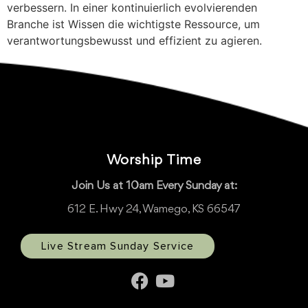
verbessern. In einer kontinuierlich evolvierenden
Branche ist Wissen die wichtigste Ressource, um
verantwortungsbewusst und effizient zu agieren.
Worship Time
Join Us at 10am Every Sunday at:
612 E. Hwy 24, Wamego, KS 66547
Live Stream Sunday Service