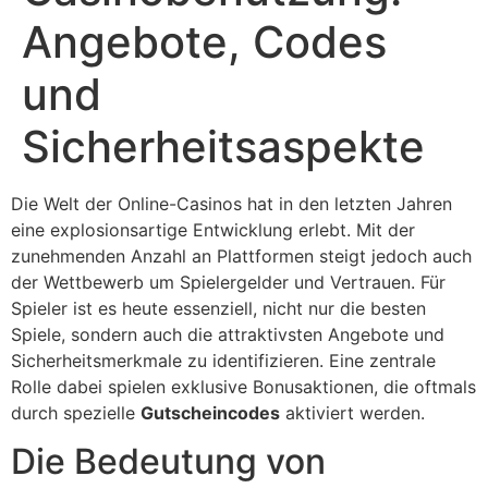
Angebote, Codes
und
Sicherheitsaspekte
Die Welt der Online-Casinos hat in den letzten Jahren
eine explosionsartige Entwicklung erlebt. Mit der
zunehmenden Anzahl an Plattformen steigt jedoch auch
der Wettbewerb um Spielergelder und Vertrauen. Für
Spieler ist es heute essenziell, nicht nur die besten
Spiele, sondern auch die attraktivsten Angebote und
Sicherheitsmerkmale zu identifizieren. Eine zentrale
Rolle dabei spielen exklusive Bonusaktionen, die oftmals
durch spezielle
Gutscheincodes
aktiviert werden.
Die Bedeutung von