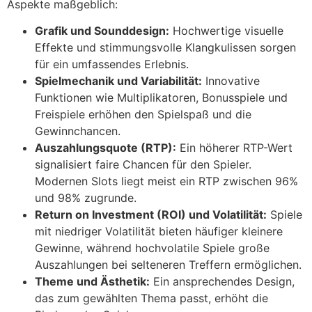
Aspekte maßgeblich:
Grafik und Sounddesign:
Hochwertige visuelle
Effekte und stimmungsvolle Klangkulissen sorgen
für ein umfassendes Erlebnis.
Spielmechanik und Variabilität:
Innovative
Funktionen wie Multiplikatoren, Bonusspiele und
Freispiele erhöhen den Spielspaß und die
Gewinnchancen.
Auszahlungsquote (RTP):
Ein höherer RTP-Wert
signalisiert faire Chancen für den Spieler.
Modernen Slots liegt meist ein RTP zwischen 96%
und 98% zugrunde.
Return on Investment (ROI) und Volatilität:
Spiele
mit niedriger Volatilität bieten häufiger kleinere
Gewinne, während hochvolatile Spiele große
Auszahlungen bei selteneren Treffern ermöglichen.
Theme und Ästhetik:
Ein ansprechendes Design,
das zum gewählten Thema passt, erhöht die