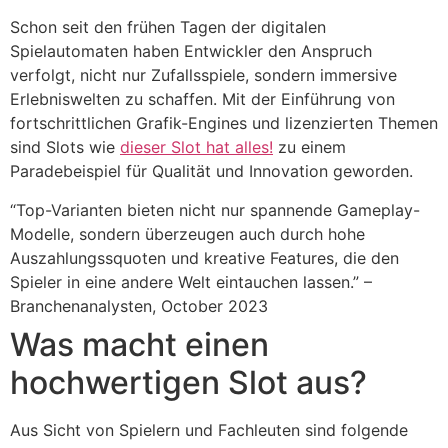
Schon seit den frühen Tagen der digitalen
Spielautomaten haben Entwickler den Anspruch
verfolgt, nicht nur Zufallsspiele, sondern immersive
Erlebniswelten zu schaffen. Mit der Einführung von
fortschrittlichen Grafik-Engines und lizenzierten Themen
sind Slots wie
dieser Slot hat alles!
zu einem
Paradebeispiel für Qualität und Innovation geworden.
“Top-Varianten bieten nicht nur spannende Gameplay-
Modelle, sondern überzeugen auch durch hohe
Auszahlungssquoten und kreative Features, die den
Spieler in eine andere Welt eintauchen lassen.” –
Branchenanalysten, October 2023
Was macht einen
hochwertigen Slot aus?
Aus Sicht von Spielern und Fachleuten sind folgende