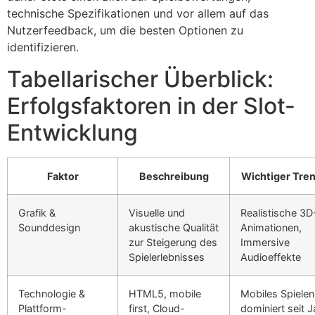
technische Spezifikationen und vor allem auf das
Nutzerfeedback, um die besten Optionen zu
identifizieren.
Tabellarischer Überblick:
Erfolgsfaktoren in der Slot-
Entwicklung
Faktor
Beschreibung
Wichtiger Tre
Grafik &
Visuelle und
Realistische 3D
Sounddesign
akustische Qualität
Animationen,
zur Steigerung des
Immersive
Spielerlebnisses
Audioeffekte
Technologie &
HTML5, mobile
Mobiles Spielen
Plattform-
first, Cloud-
dominiert seit 