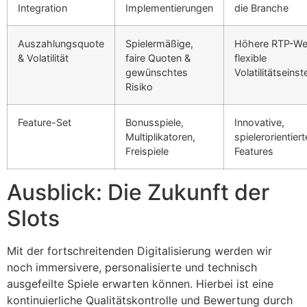
Integration
Implementierungen
die Branche
Auszahlungsquote
Spielermäßige,
Höhere RTP-We
& Volatilität
faire Quoten &
flexible
gewünschtes
Volatilitätseins
Risiko
Feature-Set
Bonusspiele,
Innovative,
Multiplikatoren,
spielerorientiert
Freispiele
Features
Ausblick: Die Zukunft der
Slots
Mit der fortschreitenden Digitalisierung werden wir
noch immersivere, personalisierte und technisch
ausgefeilte Spiele erwarten können. Hierbei ist eine
kontinuierliche Qualitätskontrolle und Bewertung durch