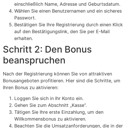
einschließlich Name, Adresse und Geburtsdatum.
Wählen Sie einen Benutzernamen und ein sicheres
Passwort.
Bestätigen Sie Ihre Registrierung durch einen Klick
auf den Bestätigungslink, den Sie per E-Mail
erhalten.
Schritt 2: Den Bonus
beanspruchen
Nach der Registrierung können Sie von attraktiven
Bonusangeboten profitieren. Hier sind die Schritte, um
Ihren Bonus zu aktivieren:
Loggen Sie sich in Ihr Konto ein.
Gehen Sie zum Abschnitt „Kasse“.
Tätigen Sie Ihre erste Einzahlung, um den
Willkommensbonus zu aktivieren.
Beachten Sie die Umsatzanforderungen, die in der