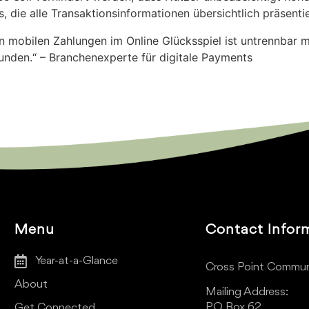
ie alle Transaktionsinformationen übersichtlich präsentie
n mobilen Zahlungen im Online Glücksspiel ist untrennbar m
nden.“ – Branchenexperte für digitale Payments
Menu
Contact Infor
Year-at-a-Glance
Cross Point Commun
About
Mailing Address:
PO Box 62
Get Connected