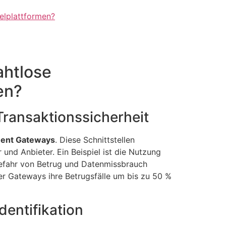
elplattformen?
ahtlose
en?
Transaktionssicherheit
ent Gateways
. Diese Schnittstellen
und Anbieter. Ein Beispiel ist die Nutzung
Gefahr von Betrug und Datenmissbrauch
er Gateways ihre Betrugsfälle um bis zu 50 %
dentifikation