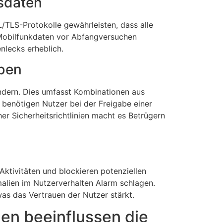
nsdaten
L/TLS-Protokolle gewährleisten, dass alle
 Mobilfunkdaten vor Abfangversuchen
nlecks erheblich.
aben
ndern. Dies umfasst Kombinationen aus
benötigen Nutzer bei der Freigabe einer
r Sicherheitsrichtlinien macht es Betrügern
ktivitäten und blockieren potenziellen
alien im Nutzerverhalten Alarm schlagen.
s das Vertrauen der Nutzer stärkt.
en beeinflussen die