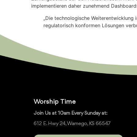
implementieren daher zunehmend Dashboards, d
„Die technologische Weiterentwicklung i
regulatorisch konformen Lösungen verbu
Worship Time
Join Us at 10am Every Sunday at:
612 E. Hwy 24, Wamego, KS 66547