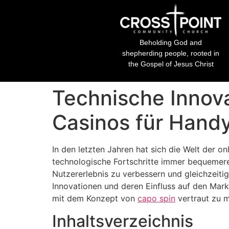
Beholding God and
shepherding people, rooted in
the Gospel of Jesus Christ
Technische Innova
Casinos für Hand
In den letzten Jahren hat sich die Welt der 
technologische Fortschritte immer bequemere
Nutzererlebnis zu verbessern und gleichzeit
Innovationen und deren Einfluss auf den Mark
mit dem Konzept von
capo spin
vertraut zu 
Inhaltsverzeichnis