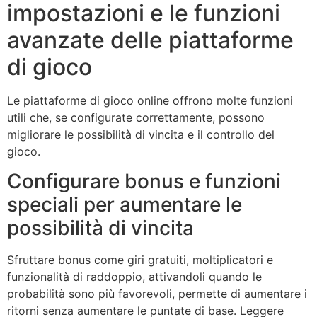
impostazioni e le funzioni
avanzate delle piattaforme
di gioco
Le piattaforme di gioco online offrono molte funzioni
utili che, se configurate correttamente, possono
migliorare le possibilità di vincita e il controllo del
gioco.
Configurare bonus e funzioni
speciali per aumentare le
possibilità di vincita
Sfruttare bonus come giri gratuiti, moltiplicatori e
funzionalità di raddoppio, attivandoli quando le
probabilità sono più favorevoli, permette di aumentare i
ritorni senza aumentare le puntate di base. Leggere