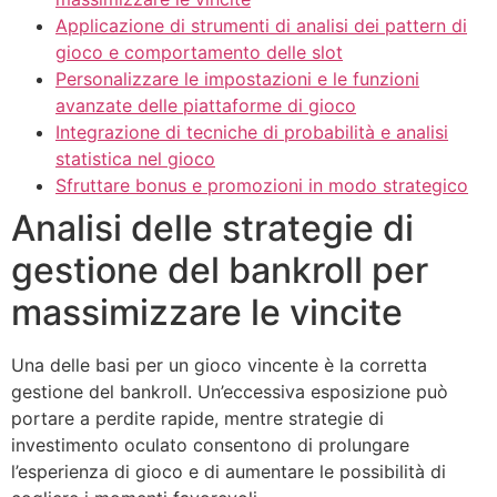
Applicazione di strumenti di analisi dei pattern di
gioco e comportamento delle slot
Personalizzare le impostazioni e le funzioni
avanzate delle piattaforme di gioco
Integrazione di tecniche di probabilità e analisi
statistica nel gioco
Sfruttare bonus e promozioni in modo strategico
Analisi delle strategie di
gestione del bankroll per
massimizzare le vincite
Una delle basi per un gioco vincente è la corretta
gestione del bankroll. Un’eccessiva esposizione può
portare a perdite rapide, mentre strategie di
investimento oculato consentono di prolungare
l’esperienza di gioco e di aumentare le possibilità di