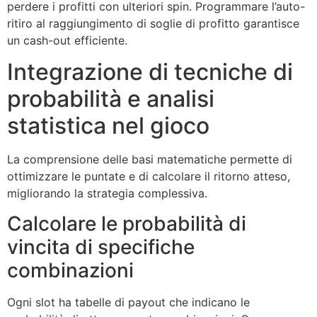
perdere i profitti con ulteriori spin. Programmare l’auto-
ritiro al raggiungimento di soglie di profitto garantisce
un cash-out efficiente.
Integrazione di tecniche di
probabilità e analisi
statistica nel gioco
La comprensione delle basi matematiche permette di
ottimizzare le puntate e di calcolare il ritorno atteso,
migliorando la strategia complessiva.
Calcolare le probabilità di
vincita di specifiche
combinazioni
Ogni slot ha tabelle di payout che indicano le