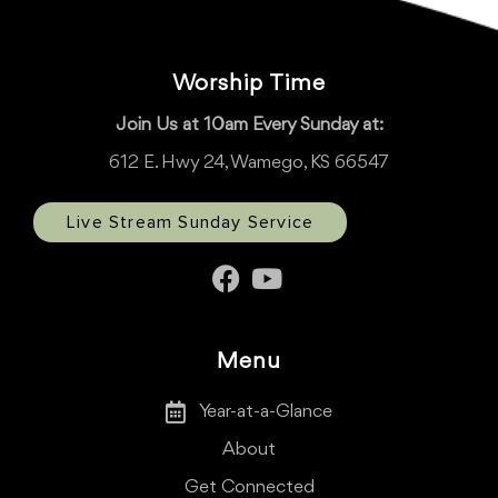
Worship Time
Join Us at 10am Every Sunday at:
612 E. Hwy 24, Wamego, KS 66547
Live Stream Sunday Service
Menu
Year-at-a-Glance
About
Get Connected