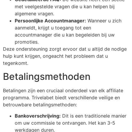
met veelgestelde vragen die u kan helpen bij
algemene vragen.
Persoonlijke Accountmanager:
Wanneer u zich
aanmeldt, krijgt u toegang tot een
accountmanager die u kan begeleiden bij uw
promoties.
Deze ondersteuning zorgt ervoor dat u altijd de nodige
hulp kunt krijgen, ongeacht het probleem dat u
tegenkomt.
Betalingsmethoden
Betalingen zijn een cruciaal onderdeel van elk affiliate
programma. Trivelabet biedt verschillende veilige en
betrouwbare betalingsmethoden:
Bankoverschrijving:
Dit is een traditionele manier
om uw commissie te ontvangen. Het kan 3-5
werkdagen duren.