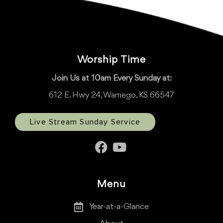
Worship Time
Join Us at 10am Every Sunday at:
612 E. Hwy 24, Wamego, KS 66547
Live Stream Sunday Service
Menu
Year-at-a-Glance