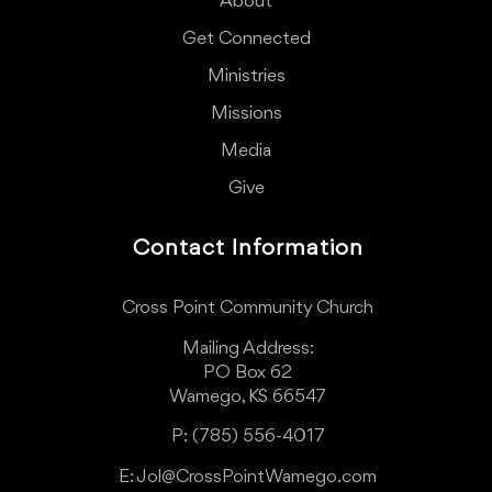
About
Get Connected
Ministries
Missions
Media
Give
Contact Information
Cross Point Community Church
Mailing Address:
PO Box 62
Wamego, KS 66547
P: (785) 556-4017
E: Jol@CrossPointWamego.com