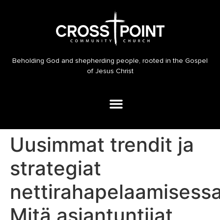
Beholding God and shepherding people, rooted in the Gospel
of Jesus Christ
Uusimmat trendit ja
strategiat
nettirahapelaamisessa
Mitä asiantuntijat