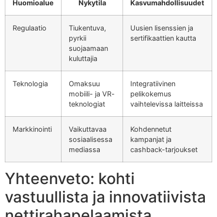
Huomioalue
Nykytila
Kasvumahdollisuudet
Regulaatio
Tiukentuva,
Uusien lisenssien ja
pyrkii
sertifikaattien kautta
suojaamaan
kuluttajia
Teknologia
Omaksuu
Integratiivinen
mobiili- ja VR-
pelikokemus
teknologiat
vaihtelevissa laitteissa
Markkinointi
Vaikuttavaa
Kohdennetut
sosiaalisessa
kampanjat ja
mediassa
cashback-tarjoukset
Yhteenveto: kohti
vastuullista ja innovatiivista
nettirahapelaamista