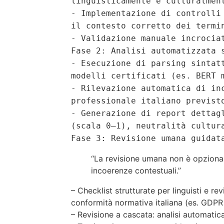
linguisticamente e culturalmen
- Implementazione di controlli
il contesto corretto dei termi
- Validazione manuale incrocia
Fase 2: Analisi automatizzata 
- Esecuzione di parsing sintat
modelli certificati (es. BERT 
- Rilevazione automatica di in
professionale italiano previst
- Generazione di report dettag
(scala 0–1), neutralità cultur
Fase 3: Revisione umana guidat
“La revisione umana non è opzionale:
incoerenze contestuali.”
– Checklist strutturate per linguisti e rev
conformità normativa italiana (es. GDPR 
– Revisione a cascata: analisi automat