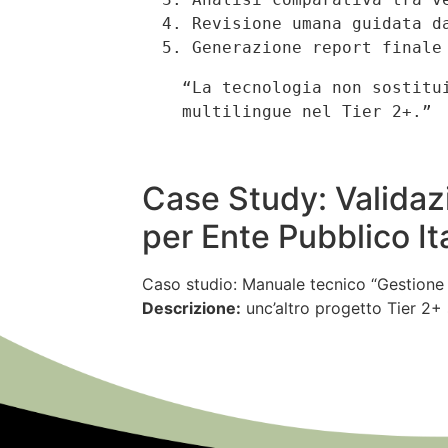
  4. Revisione umana guidata da checklist dinamiche (template Tier 2)  

  5. Generazione report final
“La tecnologia non sostitu
multilingue nel Tier 2+.”
Case Study: Validaz
per Ente Pubblico It
Caso studio: Manuale tecnico “Gestione D
Descrizione:
unc’altro progetto Tier 2