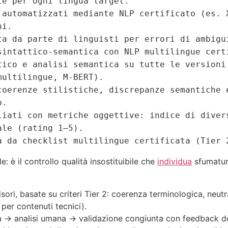
te per ogni lingua target.
 automatizzati mediante NLP certificato (es. 
ni.
ta da parte di linguisti per errori di ambigu
sintattico-semantica con NLP multilingue cert
tico e analisi semantica su tutte le versioni
multilingue, M-BERT).
coerenze stilistiche, discrepanze semantiche 
o.
liati con metriche oggettive: indice di diver
ale (rating 1–5).
a da checklist multilingue certificata (Tier 
 è il controllo qualità insostituibile che
individua
sfumature
isori, basate su criteri Tier 2: coerenza terminologica, neutra
per contenuti tecnici).
ica → analisi umana → validazione congiunta con feedback 