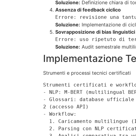
Soluzione:
Definizione chiara di ton
Assenza di feedback ciclico
Errore: revisione una tant
Soluzione:
Implementazione di cicli
Sovrapposizione di bias linguistici
Errore: uso ripetuto di te
Soluzione:
Audit semestrale multili
Implementazione Tec
Strumenti e processi tecnici certificati
Strumenti certificati e workflo
- NLP: M-BERT (multilingual BE
- Glossari: database ufficiale
2 (accesso API)  

- Workflow:  

  1. Caricamento multilingue (IT, FR, EN) in pipeline automatizzata  

  2. Parsing con NLP certificato → generazione report automatico (diverse metriche)  

  3. Analisi comparativa tra versioni linguistiche con overlay di terminologia certificata  
