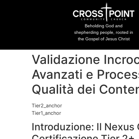
Beholding God and
shepherding people, rooted in
the Gospel of Jesus Christ
Validazione Incroc
Avanzati e Process
Qualità dei Contenu
Tier2_anchor
Tier1_anchor
Introduzione: Il Nexus 
Certificazione Tier 2+