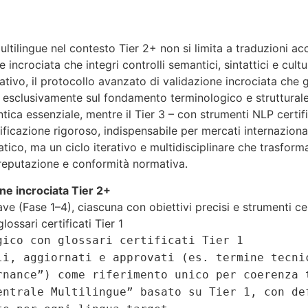
ultilingue nel contesto Tier 2+ non si limita a traduzioni acc
 incrociata che integri controlli semantici, sintattici e cul
tivo, il protocollo avanzato di validazione incrociata che 
esclusivamente sul fondamento terminologico e strutturale 
antica essenziale, mentre il Tier 3 – con strumenti NLP certi
tificazione rigoroso, indispensabile per mercati internazional
co, ma un ciclo iterativo e multidisciplinare che trasforma 
eputazione e conformità normativa.
one incrociata Tier 2+
iave (Fase 1–4), ciascuna con obiettivi precisi e strumenti cer
ossari certificati Tier 1
gico con glossari certificati Tier 1
li, aggiornati e approvati (es. termine tecni
rnance”) come riferimento unico per coerenza 
entrale Multilingue” basato su Tier 1, con de