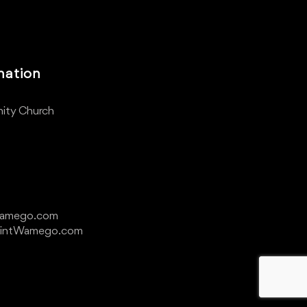
mation
ity Church
Wamego.com
ointWamego.com