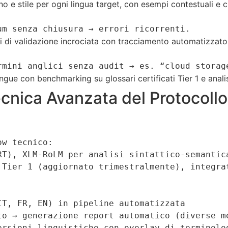
o e stile per ogni lingua target, con esempi contestuali e ch
um senza chiusura → errori ricorrenti.
 di validazione incrociata con tracciamento automatizzato 
rmini anglici senza audit → es. “cloud storag
ngue con benchmarking su glossari certificati Tier 1 e analis
nica Avanzata del Protocollo
w tecnico:  

RT), XLM-RoLM per analisi sintattico-semantica
 Tier 1 (aggiornato trimestralmente), integrat