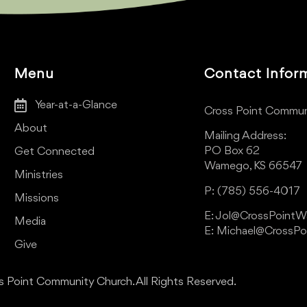
Menu
Contact Infor
Year-at-a-Glance
Cross Point Commun
About
Mailing Address:
PO Box 62
Get Connected
Wamego, KS 66547
Ministries
P: (785) 556-4017
Missions
E: Jol@CrossPoint
Media
E: Michael@CrossP
Give
 Point Community Church. All Rights Reserved.